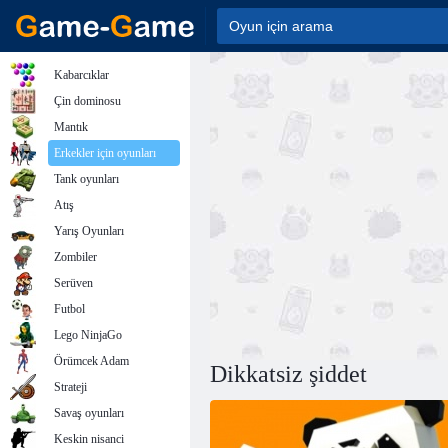
Kabarcıklar
Çin dominosu
Mantık
Erkekler için oyunları
Tank oyunları
Atış
Yarış Oyunları
Zombiler
Serüven
Futbol
Lego NinjaGo
Örümcek Adam
Dikkatsiz şiddet
Strateji
Savaş oyunları
Keskin nisanci