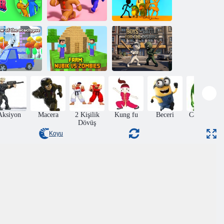
Zencefilli
Çöp Adam VS
Kurabiye Adamı
İtalyan Brainrot
okat Ustası
Kurtar
Savaşçıları
Çiftlik: Nubik
Boys - Bölge
yametin ineği
Zombilere Karşı
Savaşı
Aksiyon
Macera
2 Kişilik
Kung fu
Beceri
Canavarlar
Dövüş
Koyu