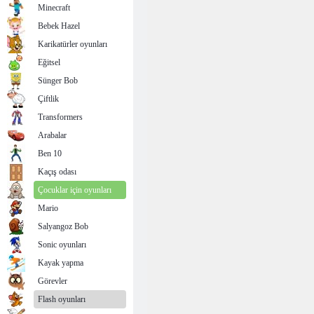
Minecraft
Bebek Hazel
Karikatürler oyunları
Eğitsel
Sünger Bob
Çiftlik
Transformers
Arabalar
Ben 10
Kaçış odası
Çocuklar için oyunları
Mario
Salyangoz Bob
Sonic oyunları
Kayak yapma
Görevler
Flash oyunları