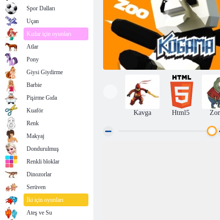
Spor Dalları
Uçan
Kızlar için oyunları
Atlar
Pony
Giysi Giydirme
Barbie
Pişirme Gıda
Kuaför
Kavga
Html5
Zo
Renk
Makyaj
Dondurulmuş
Kogama: Hayvanat Bahçesi
Renkli bloklar
Dinozorlar
Serüven
İki için oyunları
Ateş ve Su