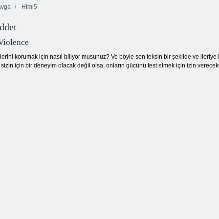
vga
Html5
iddet
Kabarcık
10x10 Bloklar
Kurabiye ezmesi
Ormanı
Maç
3
Violence
lerini korumak için nasıl biliyor musunuz? Ve böyle sen teksin bir şekilde ve ileri
zin için bir deneyim olacak değil olsa, onların gücünü test etmek için izin verecek