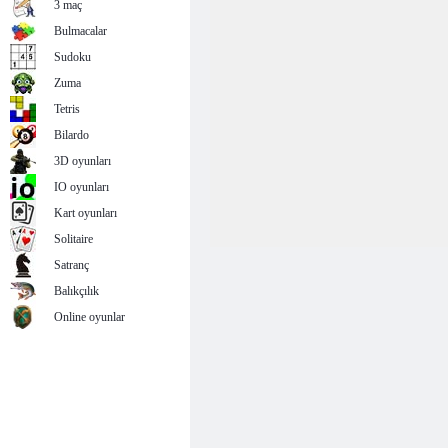
3 maç
Bulmacalar
Sudoku
Zuma
Tetris
Bilardo
3D oyunları
IO oyunları
Kart oyunları
Solitaire
Satranç
Balıkçılık
Online oyunlar