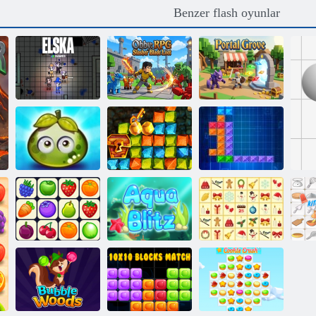
Benzer flash oyunlar
Obby: RPG
Slasher Blade
Elska
Ganimet
Portal Korusu
Macera sulu
Altın acele
meyveler
hazine avı
Tentrix
Kris-Mas
Onet Connect
Aqua Blitz
Mahjong