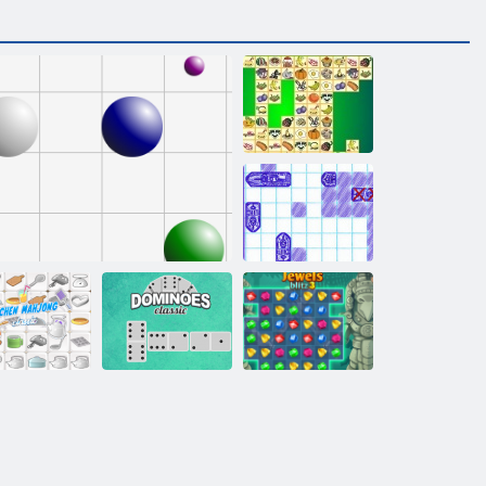
Kris Mahjong
Deniz Savaşı
Mutfak
Mücevher Blitz
Mahjong
Çizgi 98
Domino Klasik
3