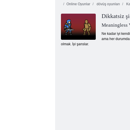
Online Oyunlar
dövüş oyunları
Ka
Dikkatsiz ş
Meaningless 
Ne kadar iyi kendi
ama her durumda si
olmak. İyi şanslar.
Sulu çizgi