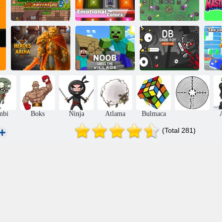
Kogama:
Dino Squad
Duygusal
Adventure 2
Renkler
Lordz 2. io
T
Arena
Noob Köyü
Kahramanları
Kurtarıyor
Karanlık Çocuk
Kı
mbi
Boks
Ninja
Atlama
Bulmaca
(Total 281)