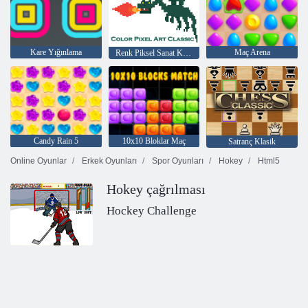
Kare Yığınlama
Maç Arena
Renk Piksel Sanat Klasik
Candy Rain 5
10x10 Bloklar Maç
Satranç Klasik
Online Oyunlar
Erkek Oyunları
Spor Oyunları
Hokey
Html5
Hokey çağrılması
Hockey Challenge