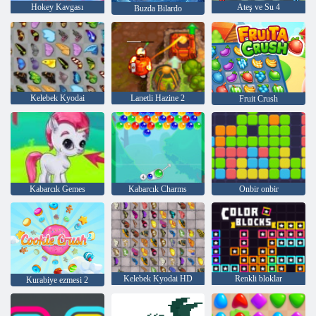
Hokey Kavgası
Ateş ve Su 4
Buzda Bilardo
Kelebek Kyodai
Lanetli Hazine 2
Fruit Crush
Kabarcık Gemes
Kabarcık Charms
Onbir onbir
Kelebek Kyodai HD
Renkli bloklar
Kurabiye ezmesi 2