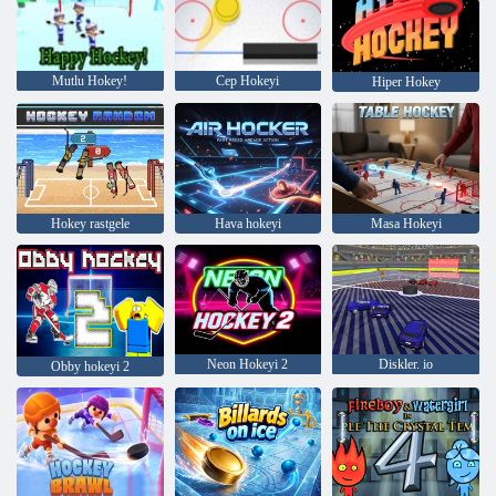
Mutlu Hokey!
Cep Hokeyi
Hiper Hokey
Hokey rastgele
Hava hokeyi
Masa Hokeyi
Neon Hokeyi 2
Diskler. io
Obby hokeyi 2