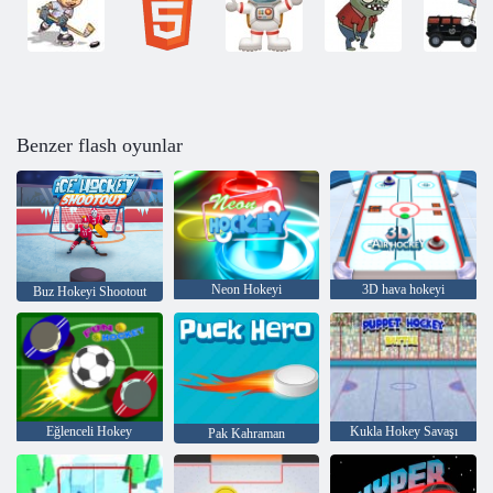
Benzer flash oyunlar
Neon Hokeyi
3D hava hokeyi
Buz Hokeyi Shootout
Eğlenceli Hokey
Kukla Hokey Savaşı
Pak Kahraman