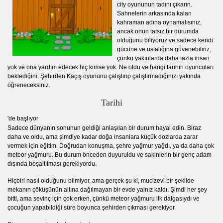
city oyununun tadını çıkarın.
Sahnelerin arkasında kalan
kahraman adına oynamalısınız,
ancak onun tatsız bir durumda
olduğunu biliyoruz ve sadece kendi
gücüne ve ustalığına güvenebiliriz,
çünkü yakınlarda daha fazla insan
yok ve ona yardım edecek hiç kimse yok. Ne oldu ve hangi tarihin oyuncuları
beklediğini, Şehirden Kaçış oyununu çalıştırıp çalıştırmadığınızı yakında
öğreneceksiniz.
Tarihi
'de başlıyor
Sadece dünyanın sonunun geldiği anlaşılan bir durum hayal edin. Biraz
daha ve oldu, ama şimdiye kadar doğa insanlara küçük dozlarda zarar
vermek için eğitim. Doğrudan konuşma, şehre yağmur yağdı, ya da daha çok
meteor yağmuru. Bu durum önceden duyuruldu ve sakinlerin bir genç adam
dışında boşaltılması gerekiyordu.
Hiçbiri nasıl olduğunu bilmiyor, ama gerçek şu ki, mucizevi bir şekilde
mekanın çöküşünün altına dağılmayan bir evde yalnız kaldı. Şimdi her şey
bitti, ama sevinç için çok erken, çünkü meteor yağmuru ilk dalgasıydı ve
çocuğun yapabildiği süre boyunca şehirden çıkması gerekiyor.