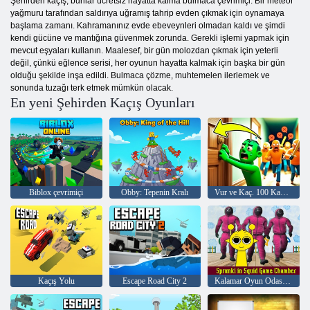
Şehirden kaçış, bunlar ücretsiz hayatta kalma bulmaca çevrimiçi. Bir meteor
yağmuru tarafından saldırıya uğramış tahrip evden çıkmak için oynamaya
başlama zamanı. Kahramanınız evde ebeveynleri olmadan kaldı ve şimdi
kendi gücüne ve mantığına güvenmek zorunda. Gerekli işlemi yapmak için
mevcut eşyaları kullanın. Maalesef, bir gün molozdan çıkmak için yeterli
değil, çünkü eğlence serisi, her oyunun hayatta kalmak için başka bir gün
olduğu şekilde inşa edildi. Bulmaca çözme, muhtemelen ilerlemek ve
sonunda tuzağı terk etmek mümkün olacak.
En yeni Şehirden Kaçış Oyunları
Biblox çevrimiçi
Obby: Tepenin Kralı
Vur ve Kaç. 100 Kapıdan Kaçış
Kaçış Yolu
Escape Road City 2
Kalamar Oyun Odasında Sprunki