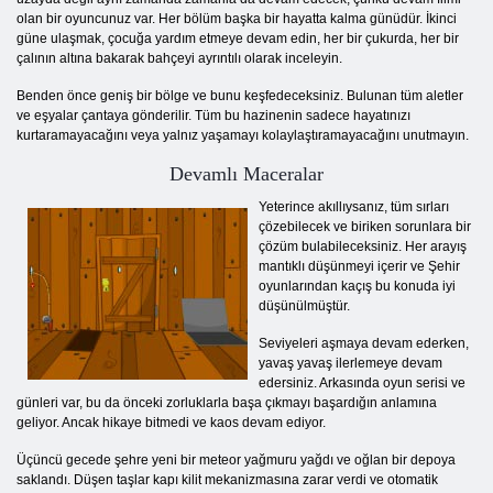
olan bir oyuncunuz var. Her bölüm başka bir hayatta kalma günüdür. İkinci
güne ulaşmak, çocuğa yardım etmeye devam edin, her bir çukurda, her bir
çalının altına bakarak bahçeyi ayrıntılı olarak inceleyin.
Benden önce geniş bir bölge ve bunu keşfedeceksiniz. Bulunan tüm aletler
ve eşyalar çantaya gönderilir. Tüm bu hazinenin sadece hayatınızı
kurtaramayacağını veya yalnız yaşamayı kolaylaştıramayacağını unutmayın.
Devamlı Maceralar
Yeterince akıllıysanız, tüm sırları
çözebilecek ve biriken sorunlara bir
çözüm bulabileceksiniz. Her arayış
mantıklı düşünmeyi içerir ve Şehir
oyunlarından kaçış bu konuda iyi
düşünülmüştür.
Seviyeleri aşmaya devam ederken,
yavaş yavaş ilerlemeye devam
edersiniz. Arkasında oyun serisi ve
günleri var, bu da önceki zorluklarla başa çıkmayı başardığın anlamına
geliyor. Ancak hikaye bitmedi ve kaos devam ediyor.
Üçüncü gecede şehre yeni bir meteor yağmuru yağdı ve oğlan bir depoya
saklandı. Düşen taşlar kapı kilit mekanizmasına zarar verdi ve otomatik