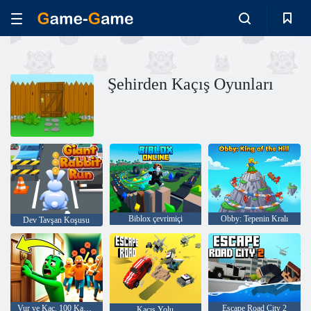
Şehirden Kaçış Oyunları
Biblox çevrimiçi
Obby: Tepenin Kralı
Dev Tavşan Koşusu
Vur ve Kaç. 100 Kapıdan Kaçış
Escape Road City 2
Kaçış Yolu