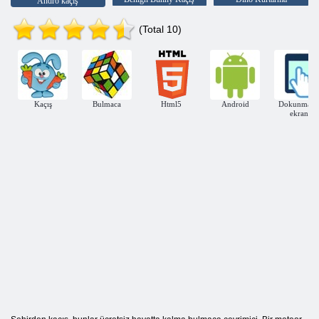
Andro kaçış
(Total 10)
Kaçış
Bulmaca
Html5
Android
Dokunmati
ekran