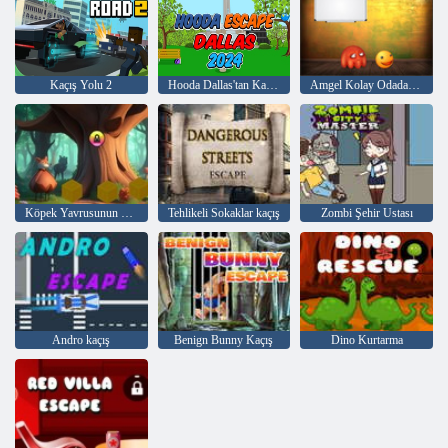
Kaçış Yolu 2
Hooda Dallas'tan Kaçış 2024
Amgel Kolay Odadan Kaçış 143
Köpek Yavrusunun Peşinde
Tehlikeli Sokaklar kaçış
Zombi Şehir Ustası
Andro kaçış
Benign Bunny Kaçış
Dino Kurtarma