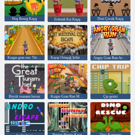
Hoş Bourg Kaçış
Dost Çocuk Kaçış
Erdemli Kız Kaçış
Kızgın gran run: Türkiye
Kayıp Ortaçağ Şehir Kaçış
Angry Gran Run Avustralya
Büyük tsunami hırsızı
Kızgın Gran Run Meksika
Çip gezisi
Benign Bunny Kaçış
Dino Kurtarma