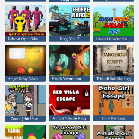
Kalamar Oyun Odasında Sprunki
Kaçış Yolu 2
Hooda Dallas'tan Kaçış 2024
Amgel Kolay Odadan Kaçış 143
Köpek Yavrusunun Peşinde
Tehlikeli Sokaklar kaçış
Kırmızı Villadan Kaçış
Boho Kız Kaçış
Zombi Şehir Ustası