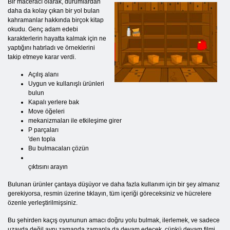
Bir maceracı olarak, durumlardan
daha da kolay çıkan bir yol bulan
kahramanlar hakkında birçok kitap
okudu. Genç adam edebi
karakterlerin hayatta kalmak için ne
yaptığını hatırladı ve örneklerini
takip etmeye karar verdi.
Açılış alanı
Uygun ve kullanışlı ürünleri
bulun
Kapalı yerlere bak
Move öğeleri
mekanizmaları ile etkileşime girer
P parçaları
'den topla
Bu bulmacaları çözün
çıktısını arayın
Bulunan ürünler çantaya düşüyor ve daha fazla kullanım için bir şey almanız
gerekiyorsa, resmin üzerine tıklayın, tüm içeriği göreceksiniz ve hücrelere
özenle yerleştirilmişsiniz.
Bu şehirden kaçış oyununun amacı doğru yolu bulmak, ilerlemek, ve sadece
uzayda değil aynı zamanda zamanla da devam edecek, çünkü devam filmi