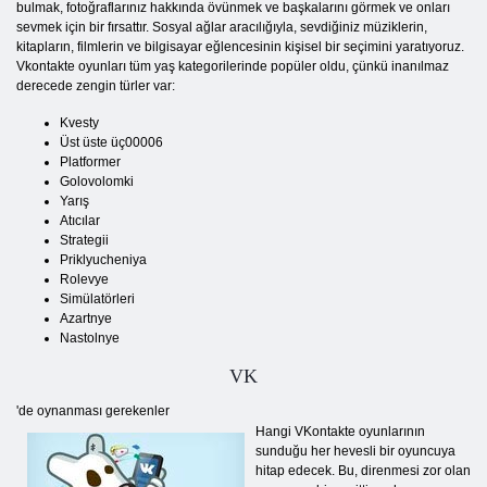
bulmak, fotoğraflarınız hakkında övünmek ve başkalarını görmek ve onları
sevmek için bir fırsattır. Sosyal ağlar aracılığıyla, sevdiğiniz müziklerin,
kitapların, filmlerin ve bilgisayar eğlencesinin kişisel bir seçimini yaratıyoruz.
Vkontakte oyunları tüm yaş kategorilerinde popüler oldu, çünkü inanılmaz
derecede zengin türler var:
Kvesty
Üst üste üç00006
Platformer
Golovolomki
Yarış
Atıcılar
Strategii
Priklyucheniya
Rolevye
Simülatörleri
Azartnye
Nastolnye
VK
'de oynanması gerekenler
Hangi VKontakte oyunlarının
sunduğu her hevesli bir oyuncuya
hitap edecek. Bu, direnmesi zor olan