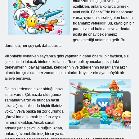
muazzam bir çeşittir ve hoş
özellikleri, onlara kolayca girerek
ayırt edilir. Eğer VC'de bir hesabınız
varsa, oyunda karşılık gelen butona
tıklamanız yeterlidir; Bu, kayıt için bir
parola ve ad bulmanız ve ardından
posta ile onay beklemeniz
gerekmediği anlamına gelir. Bu
durumda, her şey çok daha basittir.
VKontakte oynarken sayfanıza giriş yapmanın daha önemli bir faydası, sizi
şirketinizde tutacak binlerce kullanıcı. Tecrübeli oyuncular pasajdaki
deneyimlerini paylaşmaktan, kendilerinin ve diğerlerinin başarılarını aktif
olarak tartışmaktan her zaman mutlu olurlar. Kayıtsız olmayan büyük bir
aileye benziyor.
Daima ilerlemenin zor olduğu bazı
sırlar vardır. Çıkmazda olduğunuz
zamanlar vardır ve bundan nasıl
çıkacağınız hakkında hiçbir fikriniz
yoktur. Veya başka bir zor durumda
görevi tamamlamak için fon veya
mineral eksikliği. Ancak sanal
arkadaşlarla çevrili olduğunuzdan,
onlara güvenebilirsiniz, bir sır ya da