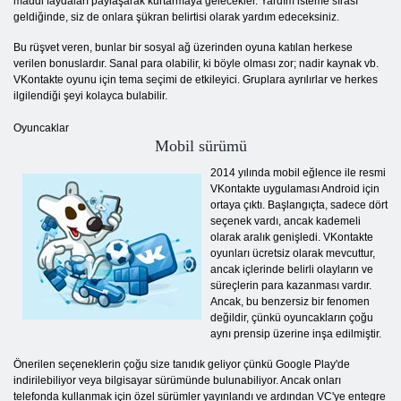
maddi faydaları paylaşarak kurtarmaya gelecekler. Yardım isteme sırası
geldiğinde, siz de onlara şükran belirtisi olarak yardım edeceksiniz.
Bu rüşvet veren, bunlar bir sosyal ağ üzerinden oyuna katılan herkese
verilen bonuslardır. Sanal para olabilir, ki böyle olması zor; nadir kaynak vb.
VKontakte oyunu için tema seçimi de etkileyici. Gruplara ayrılırlar ve herkes
ilgilendiği şeyi kolayca bulabilir.
Oyuncaklar
Mobil sürümü
2014 yılında mobil eğlence ile resmi
VKontakte uygulaması Android için
ortaya çıktı. Başlangıçta, sadece dört
seçenek vardı, ancak kademeli
olarak aralık genişledi. VKontakte
oyunları ücretsiz olarak mevcuttur,
ancak içlerinde belirli olayların ve
süreçlerin para kazanması vardır.
Ancak, bu benzersiz bir fenomen
değildir, çünkü oyuncakların çoğu
aynı prensip üzerine inşa edilmiştir.
Önerilen seçeneklerin çoğu size tanıdık geliyor çünkü Google Play'de
indirilebiliyor veya bilgisayar sürümünde bulunabiliyor. Ancak onları
telefonda kullanmak için özel sürümler yayınlandı ve ardından VC'ye entegre