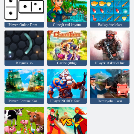
IPlayer: Online Domino
Güneşli tatil köyüm
Balıkçı düelloları
Kaymak. io
Cazibe çiftliği
IPlayer: Askerler Inc
IPlayer: Fortune Korsanları Tides
IPlayer NORD: Kuzeyin Kahramanları
Demiryolu ülkesi