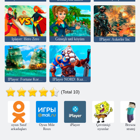
Iplayer: Hero Zero
Güneşli tatil köyüm
IPlayer: Askerler Inc
IPlayer: Fortune Korsanları Tides
IPlayer NORD: Kuzeyin Kahramanları
(Total 10)
oyun Sınıf
Oyun Mile
iPlayer
Çevrimiçi
Browser
arkadaşları
Roux
oyunlar
strateji