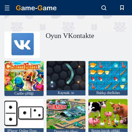
Oyun VKontakte
Kaymak. io
Balıkçı düelloları
Cazibe çiftliği
IPlayer: Online Domino
Benim küçük çiftliklerim
Demiryolu ülkesi