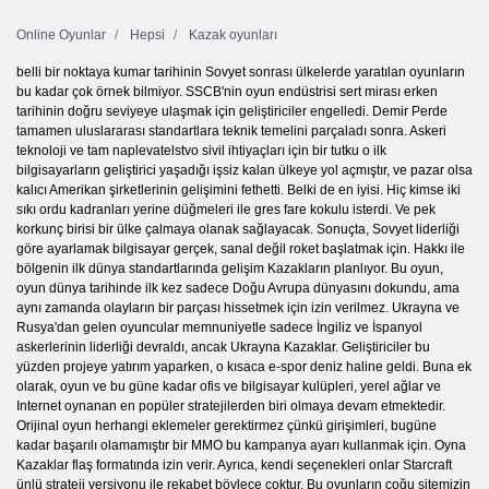
Online Oyunlar
Hepsi
Kazak oyunları
belli bir noktaya kumar tarihinin Sovyet sonrası ülkelerde yaratılan oyunların
bu kadar çok örnek bilmiyor. SSCB'nin oyun endüstrisi sert mirası erken
tarihinin doğru seviyeye ulaşmak için geliştiriciler engelledi. Demir Perde
tamamen uluslararası standartlara teknik temelini parçaladı sonra. Askeri
teknoloji ve tam naplevatelstvo sivil ihtiyaçları için bir tutku o ilk
bilgisayarların geliştirici yaşadığı işsiz kalan ülkeye yol açmıştır, ve pazar olsa
kalıcı Amerikan şirketlerinin gelişimini fethetti. Belki de en iyisi. Hiç kimse iki
sıkı ordu kadranları yerine düğmeleri ile gres fare kokulu isterdi. Ve pek
korkunç birisi bir ülke çalmaya olanak sağlayacak. Sonuçta, Sovyet liderliği
göre ayarlamak bilgisayar gerçek, sanal değil roket başlatmak için. Hakkı ile
bölgenin ilk dünya standartlarında gelişim Kazakların planlıyor. Bu oyun,
oyun dünya tarihinde ilk kez sadece Doğu Avrupa dünyasını dokundu, ama
aynı zamanda olayların bir parçası hissetmek için izin verilmez. Ukrayna ve
Rusya'dan gelen oyuncular memnuniyetle sadece İngiliz ve İspanyol
askerlerinin liderliği devraldı, ancak Ukrayna Kazaklar. Geliştiriciler bu
yüzden projeye yatırım yaparken, o kısaca e-spor deniz haline geldi. Buna ek
olarak, oyun ve bu güne kadar ofis ve bilgisayar kulüpleri, yerel ağlar ve
Internet oynanan en popüler stratejilerden biri olmaya devam etmektedir.
Orijinal oyun herhangi eklemeler gerektirmez çünkü girişimleri, bugüne
kadar başarılı olamamıştır bir MMO bu kampanya ayarı kullanmak için. Oyna
Kazaklar flaş formatında izin verir. Ayrıca, kendi seçenekleri onlar Starcraft
ünlü strateji versiyonu ile rekabet böylece çoktur. Bu oyunların çoğu sitemizin