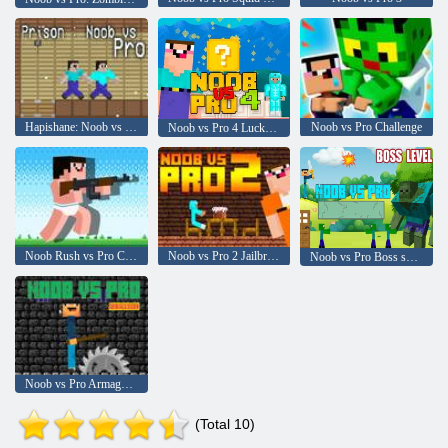
Hapishane: Noob vs Pro
Noob vs Pro Challenge
Noob vs Pro 4 Lucky Block
Noob Rush vs Pro Canavarlar
Noob vs Pro 2 Jailbreak
Noob vs Pro Boss seviyesi
Noob vs Pro Armageddon
(Total 10)