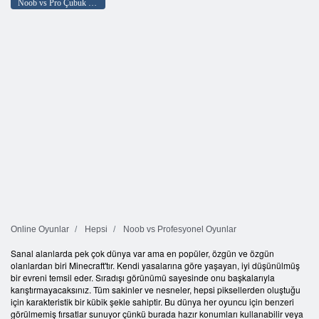
Noob vs Pro Çubuk Savaşı
Online Oyunlar
Hepsi
Noob vs Profesyonel Oyunlar
Sanal alanlarda pek çok dünya var ama en popüler, özgün ve özgün
olanlardan biri Minecraft'tır. Kendi yasalarına göre yaşayan, iyi düşünülmüş
bir evreni temsil eder. Sıradışı görünümü sayesinde onu başkalarıyla
karıştırmayacaksınız. Tüm sakinler ve nesneler, hepsi piksellerden oluştuğu
için karakteristik bir kübik şekle sahiptir. Bu dünya her oyuncu için benzeri
görülmemiş fırsatlar sunuyor çünkü burada hazır konumları kullanabilir veya