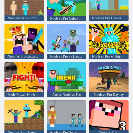
Noob bebek vs profesyonel bebek
Noob vs Pro Hacker tehlikesi Hacker'a Yardım Edin
Noob vs Pro Çubuk Savaşı
Noob vs Pro Castle Defense
Noob vs Pro vs Hacker vs Tanrı 1
Noob vs Pro vs Stickman Jailbreak
Battle Royale Noob vs Pro
Arena: Noob vs Pro
Noob ve Pro Kaykay
Noob vs Pro Squid Challenge
Noob vs Pro 3
Noob vs Pro: Zombie Apocalypse