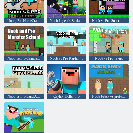
Noob, Pro HorseCraft'a Karşı
Noob Legends Zindan Maceraları
Noob vs Pro Süper Kahraman
Noob ve Pro Canavar Okulu
Noob vs Pro Kardan Adam
Noob vs Pro Tavuk
Noob vs Pro Sand Adası
Çaylak Troller Pro
Noob bebek vs profesyonel bebek