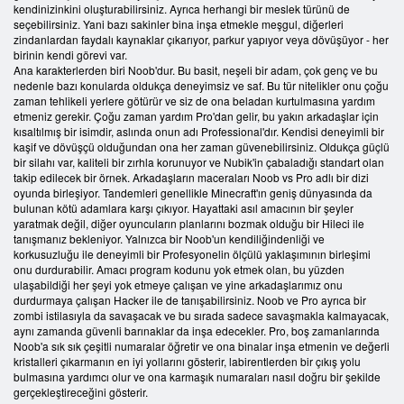
kendinizinkini oluşturabilirsiniz. Ayrıca herhangi bir meslek türünü de
seçebilirsiniz. Yani bazı sakinler bina inşa etmekle meşgul, diğerleri
zindanlardan faydalı kaynaklar çıkarıyor, parkur yapıyor veya dövüşüyor - her
birinin kendi görevi var.
Ana karakterlerden biri Noob'dur. Bu basit, neşeli bir adam, çok genç ve bu
nedenle bazı konularda oldukça deneyimsiz ve saf. Bu tür nitelikler onu çoğu
zaman tehlikeli yerlere götürür ve siz de ona beladan kurtulmasına yardım
etmeniz gerekir. Çoğu zaman yardım Pro'dan gelir, bu yakın arkadaşlar için
kısaltılmış bir isimdir, aslında onun adı Professional'dır. Kendisi deneyimli bir
kaşif ve dövüşçü olduğundan ona her zaman güvenebilirsiniz. Oldukça güçlü
bir silahı var, kaliteli bir zırhla korunuyor ve Nubik'in çabaladığı standart olan
takip edilecek bir örnek. Arkadaşların maceraları Noob vs Pro adlı bir dizi
oyunda birleşiyor. Tandemleri genellikle Minecraft'ın geniş dünyasında da
bulunan kötü adamlara karşı çıkıyor. Hayattaki asıl amacının bir şeyler
yaratmak değil, diğer oyuncuların planlarını bozmak olduğu bir Hileci ile
tanışmanız bekleniyor. Yalnızca bir Noob'un kendiliğindenliği ve
korkusuzluğu ile deneyimli bir Profesyonelin ölçülü yaklaşımının birleşimi
onu durdurabilir. Amacı program kodunu yok etmek olan, bu yüzden
ulaşabildiği her şeyi yok etmeye çalışan ve yine arkadaşlarımız onu
durdurmaya çalışan Hacker ile de tanışabilirsiniz. Noob ve Pro ayrıca bir
zombi istilasıyla da savaşacak ve bu sırada sadece savaşmakla kalmayacak,
aynı zamanda güvenli barınaklar da inşa edecekler. Pro, boş zamanlarında
Noob'a sık sık çeşitli numaralar öğretir ve ona binalar inşa etmenin ve değerli
kristalleri çıkarmanın en iyi yollarını gösterir, labirentlerden bir çıkış yolu
bulmasına yardımcı olur ve ona karmaşık numaraları nasıl doğru bir şekilde
gerçekleştireceğini gösterir.