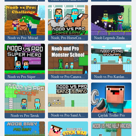
Noob vs Pro: Mücadele
Noob, Pro HorseCraft'a Karşı
Noob Legends Zindan Maceraları
Noob vs Pro Süper Kahraman
Noob ve Pro Canavar Okulu
Noob vs Pro Kardan Adam
Noob vs Pro Sand Adası
Çaylak Troller Pro
Noob vs Pro Tavuk