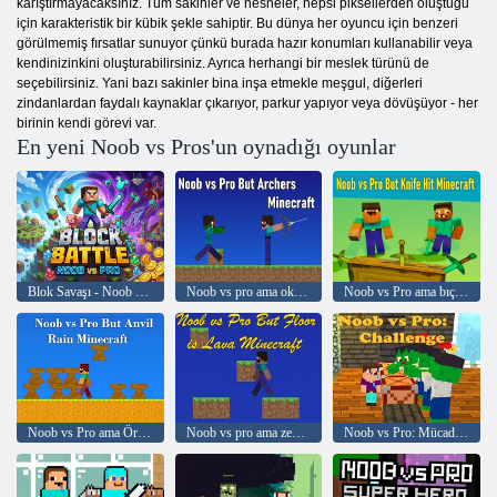
karıştırmayacaksınız. Tüm sakinler ve nesneler, hepsi piksellerden oluştuğu
için karakteristik bir kübik şekle sahiptir. Bu dünya her oyuncu için benzeri
görülmemiş fırsatlar sunuyor çünkü burada hazır konumları kullanabilir veya
kendinizinkini oluşturabilirsiniz. Ayrıca herhangi bir meslek türünü de
seçebilirsiniz. Yani bazı sakinler bina inşa etmekle meşgul, diğerleri
zindanlardan faydalı kaynaklar çıkarıyor, parkur yapıyor veya dövüşüyor - her
birinin kendi görevi var.
En yeni Noob vs Pros'un oynadığı oyunlar
Blok Savaşı - Noob vs Pro
Noob vs pro ama okçular minecraft
Noob vs Pro ama bıçak Minecraft'a çarptı
Noob vs Pro ama Örs Rain Minecraft
Noob vs pro ama zemin lav minecraft
Noob vs Pro: Mücadele