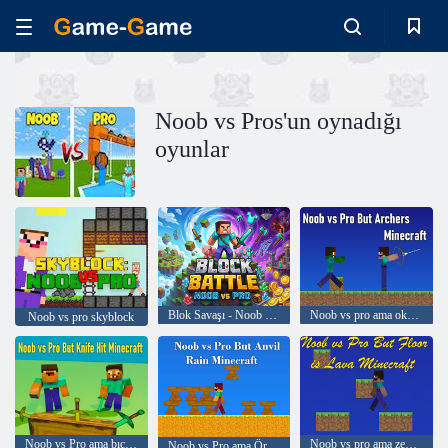
Noob vs Pros'un oynadığı
oyunlar
Blok Savaşı - Noob vs Pro
Noob vs pro ama okçular minecraft
Noob vs pro skyblock
Noob vs Pro ama bıçak Minecraft'a çarptı
Noob vs pro ama zemin lav minecraft
Noob vs Pro ama Örs Rain Minecraft