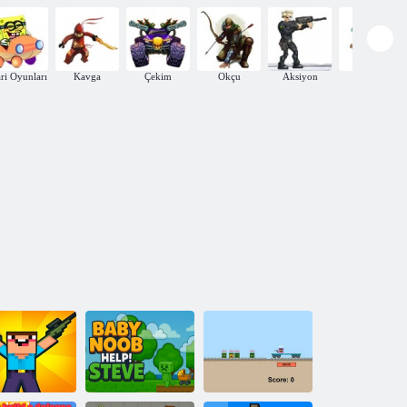
ri Oyunları
Kavga
Çekim
Okçu
Aksiyon
Defans