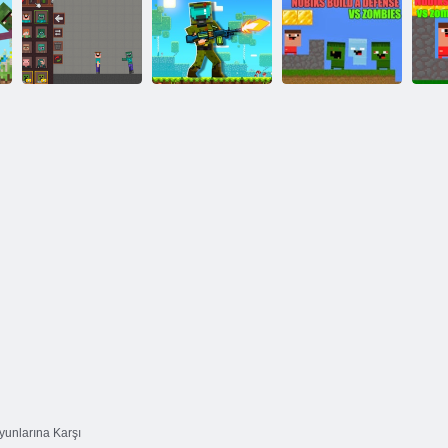
Noob:
Çiftlik: Nubik
Nubik Vs
Skyblock'ta
No
Zombilere Karşı
Zombies Arenası
Hayatta Kalma
Nubiks
Noob Legends
Zombilere Karşı
zo
Zindan
Savunma
Oyun alanı
Maceraları
Geliştiriyor
unlarına Karşı