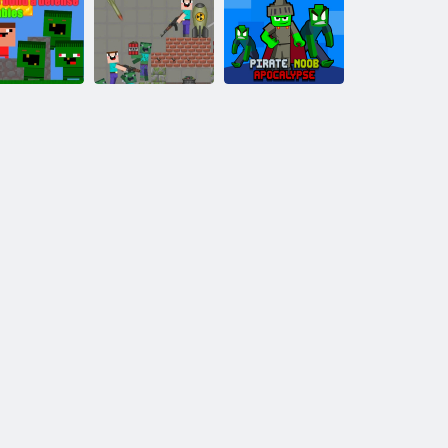
ob ve Zombi
Bebek Çekme
Nubikler ölü
Kıyameti
Yardımı! Steve
raylar
Nubikler
mbilere karşı
Noob Oyun
savunma
Alanı Korumalı
Korsan Noob
oluşturuyor
Alanı
Kıyameti