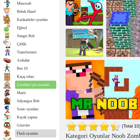
Minecraft
Bebek Hazel
Karikatürler oyunları
Eğitsel
Sünger Bob
Noob Archer
Çiftlik
Çöp Adam
Zombi'ye Karşı
Çekirdek ve Zombiler
Transformers
Arabalar
Ben 10
Noob vs
Kaçış odası
zombiler
Çocuklar için oyunları
Mario
Salyangoz Bob
Sonic oyunları
Uzay Macerası: N
Kayak yapma
Görevler
(Total 10
Flash oyunları
Kategori Oyunlar Noob Zombi