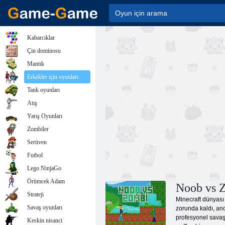
Kabarcıklar
Çin dominosu
Mantık
Erkekler için oyunları
Tank oyunları
Atış
Yarış Oyunları
Zombiler
Serüven
Futbol
Lego NinjaGo
Örümcek Adam
Noob vs Z
Strateji
Minecraft dünyası z
Savaş oyunları
zorunda kaldı, anc
profesyonel savaşç
Keskin nisanci