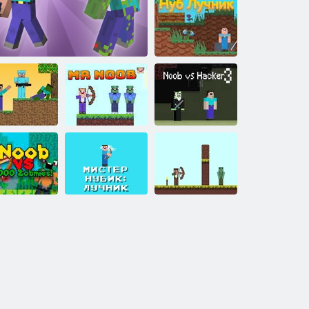
Noob: Zombi
Hapishanesinden
Kaçış
Noob Okçu
oob vs Pro:
Zombie
Noob ve Hacker
Apocalypse
NOOB: Zombi Atışı
Bay Noob
3
Noob 1000
Bay Noob:
Ok Ustası
mbiye Karşı
Okçu
Zombiler