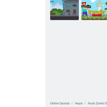
Noob,
Zombilere Karşı
Noob Köyü
Bıçak Atıcıdır
Kule Savunması
Çekirdek ve
Grenadier
Zombiler
Noob!
Online Oyunlar
Hepsi
Noob Zombi Oy