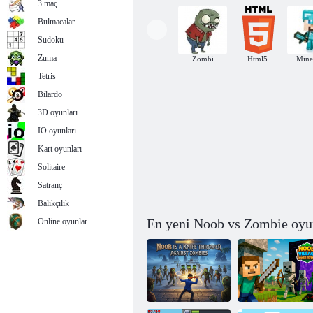
3 maç
Bulmacalar
Sudoku
Zuma
Zombi
Html5
Mine
Bay Noob, Zombilere Karşı
Tetris
Bilardo
3D oyunları
IO oyunları
Kart oyunları
Solitaire
Satranç
Balıkçılık
En yeni Noob vs Zombie oyu
Online oyunlar