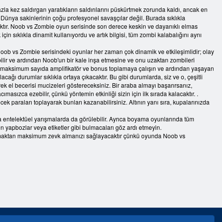
n fazla kez saldırgan yaratıkların saldırılarını püskürtmek zorunda kaldı, ancak en
a. Dünya sakinlerinin çoğu profesyonel savaşçılar değil. Burada sıklıkla
yacaktır. Noob vs Zombie oyun serisinde son derece keskin ve dayanıklı elmas
in sıklıkla dinamit kullanıyordu ve artık bilgisi, tüm zombi kalabalığını aynı
Noob vs Zombie serisindeki oyunlar her zaman çok dinamik ve etkileşimlidir; olay
ilir ve ardından Noob'un bir kale inşa etmesine ve onu uzaktan zombileri
çin maksimum sayıda amplifikatör ve bonus toplamaya çalışın ve ardından yaşayan
ağı durumlar sıklıkla ortaya çıkacaktır. Bu gibi durumlarda, siz ve o, çeşitli
ek el becerisi mucizeleri göstereceksiniz. Bir araba almayı başarırsanız,
asızca ezebilir, çünkü yöntemin etkinliği sizin için ilk sırada kalacaktır. .
 paraları toplayarak bunları kazanabilirsiniz. Altının yanı sıra, kupalarınızda
 entelektüel yarışmalarda da görülebilir. Ayrıca boyama oyunlarında tüm
ken yapbozlar veya etiketler gibi bulmacaları göz ardı etmeyin.
amlamaktan maksimum zevk almanızı sağlayacaktır çünkü oyunda Noob vs