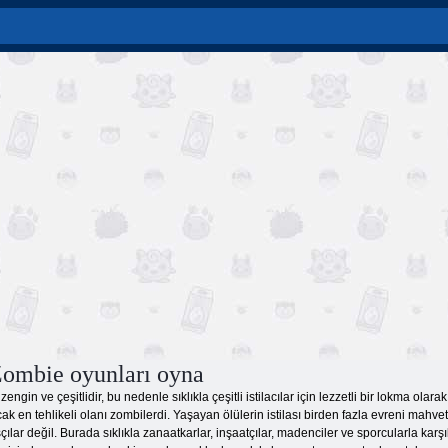
ombie oyunları oyna
engin ve çeşitlidir, bu nedenle sıklıkla çeşitli istilacılar için lezzetli bir lokma olar
ak en tehlikeli olanı zombilerdi. Yaşayan ölülerin istilası birden fazla evreni mahve
ılar değil. Burada sıklıkla zanaatkarlar, inşaatçılar, madenciler ve sporcularla karşı