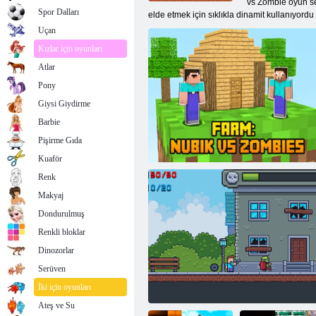
vs Zombie oyun se
Spor Dalları
elde etmek için sıklıkla dinamit kullanıyordu
Uçan
Kızlar için oyunları
Atlar
Pony
Giysi Giydirme
Barbie
Pişirme Gıda
Kuaför
Renk
Makyaj
Dondurulmuş
Renkli bloklar
Dinozorlar
Serüven
Çiftlik: Nubik Zombilere Karşı
İki için oyunları
Ateş ve Su