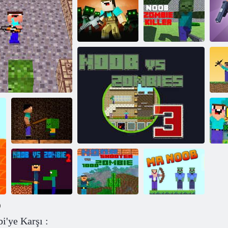
Noob
Canavarlara
Karşı
Çaylak Nişancı
Nubiks Zombilere Karşı Savunma
Çaylak: Zombi
Zombi
Geliştiriyor
Katili
N
Noob vs
Zombies -
oobiks Battle vs Zombies
Orman biyomu
Zo
)
'ye Karşı :
Noob vs zombi
Noob atıcı vs