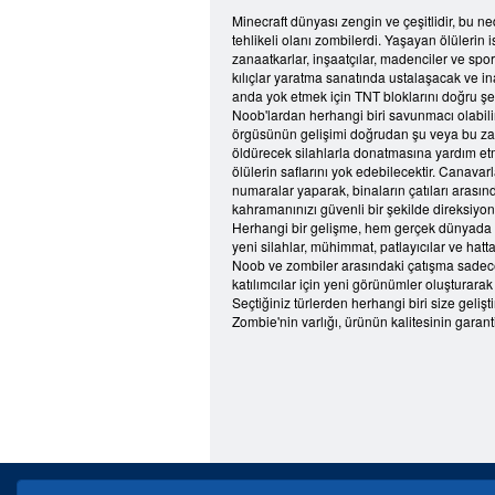
Minecraft dünyası zengin ve çeşitlidir, bu ned
tehlikeli olanı zombilerdi. Yaşayan ölülerin 
zanaatkarlar, inşaatçılar, madenciler ve spo
kılıçlar yaratma sanatında ustalaşacak ve ina
anda yok etmek için TNT bloklarını doğru şe
Noob'lardan herhangi biri savunmacı olabili
örgüsünün gelişimi doğrudan şu veya bu zama
öldürecek silahlarla donatmasına yardım etm
ölülerin saflarını yok edebilecektir. Canavar
numaralar yaparak, binaların çatıları arasın
kahramanınızı güvenli bir şekilde direksiyona
Herhangi bir gelişme, hem gerçek dünyada hem
yeni silahlar, mühimmat, patlayıcılar ve hatta
Noob ve zombiler arasındaki çatışma sadece
katılımcılar için yeni görünümler oluşturarak
Seçtiğiniz türlerden herhangi biri size ge
Zombie'nin varlığı, ürünün kalitesinin garanti