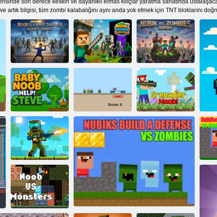
risinde son derece keskin ve dayanıklı elmas kılıçlar yaratma sanatında ustalaşaca
 ve artık bilgisi, tüm zombi kalabalığını aynı anda yok etmek için TNT bloklarını doğ
Noob,
Zombilere Karşı
Noob Köyü
Nubik Vs
Bıçak Atıcıdır
Kule Savunması
Zombies Arenası
Bebek Çekme
Nubikler ölü
Grenadier
Yardımı! Steve
raylar
Noob!
Noob Legends
zo
Zindan
Maceraları