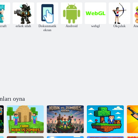
2
zombi
Noob vs zombies 3
Bay Doob
craft
erkek silah
Dokunmatik
Android
webgl
Okçuluk
Ata
ekran
nları oyna