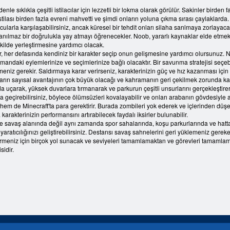
enle sıklıkla çeşitli istilacılar için lezzetli bir lokma olarak görülür. Sakinler birde
istilası birden fazla evreni mahvetti ve şimdi onların yoluna çıkma sırası çaylaklard
rcularla karşılaşabilirsiniz, ancak küresel bir tehdit onları silaha sarılmaya zorla
nılmaz bir doğrulukla yay atmayı öğrenecekler. Noob, yararlı kaynaklar elde etmek iç
kilde yerleştirmesine yardımcı olacak.
r, her defasında kendiniz bir karakter seçip onun gelişmesine yardımcı olursunuz. 
ndaki eylemlerinize ve seçimlerinize bağlı olacaktır. Bir savunma stratejisi seçeb
eniz gerekir. Saldırmaya karar verirseniz, karakterinizin güç ve hız kazanması i
ların sayısal avantajının çok büyük olacağı ve kahramanın geri çekilmek zorunda kalac
da uçarak, yüksek duvarlara tırmanarak ve parkurun çeşitli unsurlarını gerçekleştirer
 geçirebilirsiniz, böylece ölümsüzleri kovalayabilir ve onları arabanın gövdesiyle acım
 de Minecraft'ta para gerektirir. Burada zombileri yok ederek ve içlerinden düşecek
 karakterinizin performansını artırabilecek faydalı iksirler bulunabilir.
 savaş alanında değil aynı zamanda spor sahalarında, koşu parkurlarında ve hatta
 yaratıcılığınızı geliştirebilirsiniz. Destansı savaş sahnelerini geri yüklemeniz gere
liştirmeniz için birçok yol sunacak ve seviyeleri tamamlamaktan ve görevleri tam
sidir.