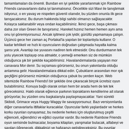
tamamlamaları da önemli. Bundan en iyi şekilde yararlanmak için Rainbow
Friends canavarlarını daha iyi tanımalısınız. Öncelikle sizi Mavi ile tanıştırmak
istiyoruz, o en yavaş ve nispeten güvenli olanıdır, bu yüzden onunla ilk gece
tanışacaksınız. Bu durum hakkında bilgi sahibi olmanızı sağlayacaktır.
Kolayca saklanabilir veya ondan kaçabilirsiniz. İkinci gece, başa çıkması
daha zor olan Green ile tanışırsınız. Hareket hızınız hemen hemen aynı ama
onu iyi göremiyorsunuz. Ancak işitmesi çok iyidir, gürültü yapmamaya çalışın.
Üçüncü gece her zaman aç Portakal'la yapılan bir toplantıyla kutlanır. O
kadar tehlikeli ve hızlı ki oyuncuların doğrudan çatışmada hayatta kalma
şansı yok. Avantajı ise yuvasını nadiren terk etmesidir. Onu durdurmanın tek
yolu yiyecek toplayıp ona atmaktır, o yemeği emerken siz de mümkün
olduğunca şık bir şekilde kaçabilirsiniz. Havalandırmalarda yaşayan mor
canavara Mor denir. Su sıçraması görürseniz, bu onun yakınlarda olduğu
anlamına gelir. Havalandırmalara dikkat edin. Çubukların arasından mor ışık
geçtiğini görürseniz mümkün olduğunca çabuk bu yerden kaçın. Web
sitemizde Rainbow Friends'i bir şekilde öne çıkaracak birçok ücretsiz oyun
bulabilirsiniz. Konuya bağlı olarak onları hem bir arada hem de tek tek
göreceksiniz. Haklı olarak eğlence parkının topraklarını kendilerine ait olarak
görüyorlar, bu yüzden onu başkalarıyla paylaşmayacaklar. Yani sürekli
Skibidi, Grimace veya Huggy Waggy ile savaşıyorsunuz. Bazı versiyonlarda
diğer canavarlarla ittifaklar kuracaklar. Oyuncular farklı yaşlardadır ve herkes
korku oyunları oynayamaz, bu nedenle herkes için oluşturulmuş çeşitli
eğlenceli, eğlendirici ve eğitici oyunlar vardır. Bu nedenle Rainbow Friends
oyun serisinde bulmacalar, boyama kitapları, yarışmalar bulacak, alfabeyi ve
sayıları öğrenecek, dikkatinizi ve hafızanızı geliştireceksiniz. Bu oyunlar