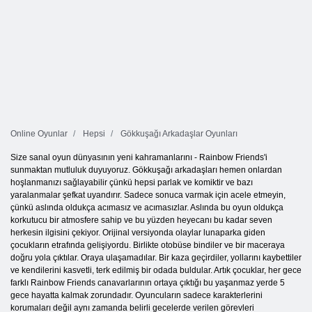
Online Oyunlar
Hepsi
Gökkuşağı Arkadaşlar Oyunları
Size sanal oyun dünyasının yeni kahramanlarını - Rainbow Friends'i
sunmaktan mutluluk duyuyoruz. Gökkuşağı arkadaşları hemen onlardan
hoşlanmanızı sağlayabilir çünkü hepsi parlak ve komiktir ve bazı
yaralanmalar şefkat uyandırır. Sadece sonuca varmak için acele etmeyin,
çünkü aslında oldukça acımasız ve acımasızlar. Aslında bu oyun oldukça
korkutucu bir atmosfere sahip ve bu yüzden heyecanı bu kadar seven
herkesin ilgisini çekiyor. Orijinal versiyonda olaylar lunaparka giden
çocukların etrafında gelişiyordu. Birlikte otobüse bindiler ve bir maceraya
doğru yola çıktılar. Oraya ulaşamadılar. Bir kaza geçirdiler, yollarını kaybettiler
ve kendilerini kasvetli, terk edilmiş bir odada buldular. Artık çocuklar, her gece
farklı Rainbow Friends canavarlarının ortaya çıktığı bu yaşanmaz yerde 5
gece hayatta kalmak zorundadır. Oyuncuların sadece karakterlerini
korumaları değil aynı zamanda belirli gecelerde verilen görevleri