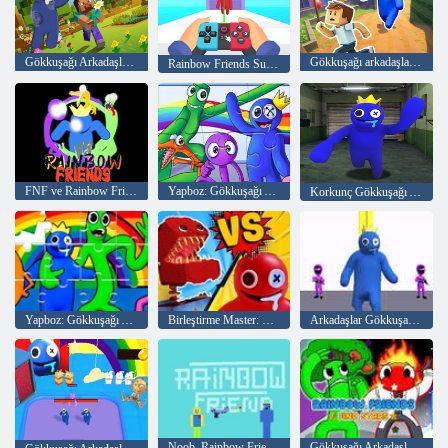
Gökkuşağı Arkadaşları Minecraft Gizli Skibidi
Gökkuşağı arkadaşları geri döner
Rainbow Friends Survivors
FNF ve Rainbow Friends
Yapboz: Gökkuşağı Arkadaşları 2
Korkunç Gökkuşağı Arkadaşlar
Yapboz: Gökkuşağı Arkadaşlar
Birleştirme Master: Rainbow Friends Fight
Arkadaşlar Gökkuşağı Hayatta Kalma Yarışı
Noob, Rainbow Friends'e Karşı
Gökkuşağı Arkadaşlar Yıldızları Bul