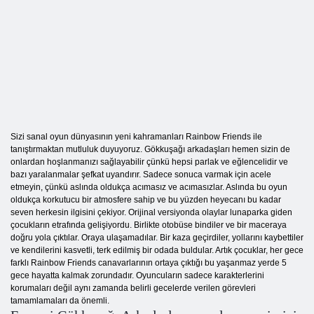
Sizi sanal oyun dünyasının yeni kahramanları Rainbow Friends ile
tanıştırmaktan mutluluk duyuyoruz. Gökkuşağı arkadaşları hemen sizin de
onlardan hoşlanmanızı sağlayabilir çünkü hepsi parlak ve eğlencelidir ve
bazı yaralanmalar şefkat uyandırır. Sadece sonuca varmak için acele
etmeyin, çünkü aslında oldukça acımasız ve acımasızlar. Aslında bu oyun
oldukça korkutucu bir atmosfere sahip ve bu yüzden heyecanı bu kadar
seven herkesin ilgisini çekiyor. Orijinal versiyonda olaylar lunaparka giden
çocukların etrafında gelişiyordu. Birlikte otobüse bindiler ve bir maceraya
doğru yola çıktılar. Oraya ulaşamadılar. Bir kaza geçirdiler, yollarını kaybettiler
ve kendilerini kasvetli, terk edilmiş bir odada buldular. Artık çocuklar, her gece
farklı Rainbow Friends canavarlarının ortaya çıktığı bu yaşanmaz yerde 5
gece hayatta kalmak zorundadır. Oyuncuların sadece karakterlerini
korumaları değil aynı zamanda belirli gecelerde verilen görevleri
tamamlamaları da önemli.