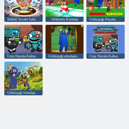
Skibidi Tuvalet Saldırı Deliği
Alfabeden Kurtulan
Gökkuşağı Hayatta Kalanı
Uzay Hayatta Kalma Gökkuşağı Arkadaşları Canavar
Gökkuşağı arkadaşları kayan bulmaca
Uzay Hayatta Kalma - Rainbow Friends Canavar
Gökkuşağı Arkadaşları Minecraft Gizli Skibidi