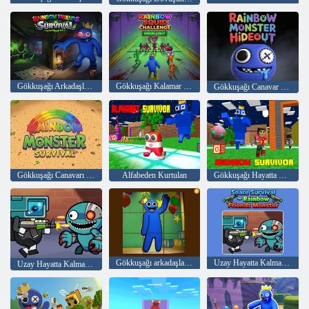
Gökkuşağı Arkadaşları Hayatta Kalma
Gökkuşağı Kalamar Mücadelesi
Gökkuşağı Canavar Sığınağı 3D
Gökkuşağı Canavarı Hayatta Kalma
Alfabeden Kurtulan
Gökkuşağı Hayatta Kalanı
Gökkuşağı arkadaşları kayan bulmaca
Uzay Hayatta Kalma - Rainbow Friends Canavar
Uzay Hayatta Kalma Gökkuşağı Arkadaşları Canavar