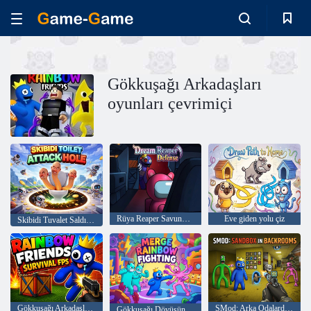
Gökkuşağı Arkadaşları
oyunları çevrimiçi
Rüya Reaper Savunması
Eve giden yolu çiz
Skibidi Tuvalet Saldırı Deliği
Gökkuşağı Arkadaşları Hayatta Kalma FPS
SMod: Arka Odalardaki Sandbox
Gökkuşağı Dövüşünü Birleştir