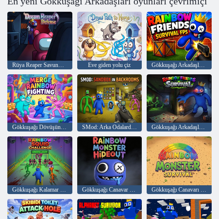
En yeni Gökkuşağı Arkadaşları oyunları çevrimiçi
Rüya Reaper Savunması
Eve giden yolu çiz
Gökkuşağı Arkadaşları Hayatta Kalma FPS
Gökkuşağı Dövüşünü Birleştir
SMod: Arka Odalardaki Sandbox
Gökkuşağı Arkadaşları Hayatta Kalma
Gökkuşağı Kalamar Mücadelesi
Gökkuşağı Canavar Sığınağı 3D
Gökkuşağı Canavarı Hayatta Kalma