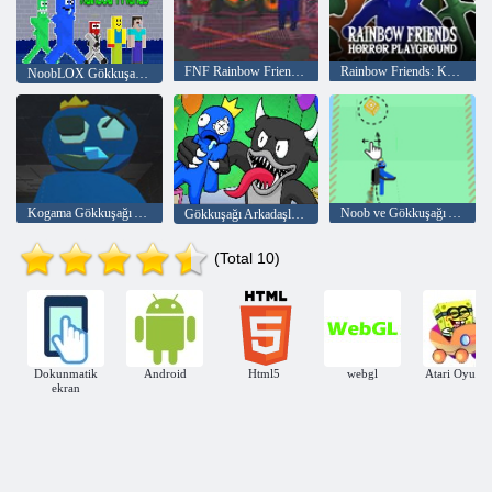
FNF Rainbow Friends Savaş Modu
Rainbow Friends: Korku Bahçesi
NoobLOX Gökkuşağı Arkadaşlar
Kogama Gökkuşağı Arkadaşlar
Noob ve Gökkuşağı Arkadaşları
Gökkuşağı Arkadaşları Yapboz
(Total 10)
Dokunmatik
Android
Html5
webgl
Atari Oyunla
ekran