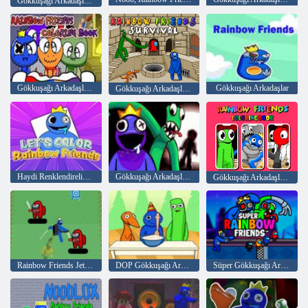
Gökkuşağı Arkadaşlarını Birleştir
Gökkuşağı Arkadaşlar Boyama Kitabı
Gökkuşağı Arkadaşlar
Gökkuşağı Arkadaşlar Hayatta Kalma Bulmacası
Haydi Renklendirelim: Gökkuşağı Arkadaşlar
Gökkuşağı Arkadaşlar Hayatta Kalma
Gökkuşağı Arkadaşlar Boyama Kitabı
Rainbow Friends Jetpack
DOP Gökkuşağı Arkadaşlar
Süper Gökkuşağı Arkadaşlar