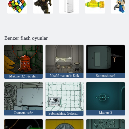
Benzer flash oyunlar
5 hafif makineli: Kök
Submashina 6
Makine: 32 hücreleri
Otomatik sıfır
Makine 3
Submachine: Gelecek döngü vakıf