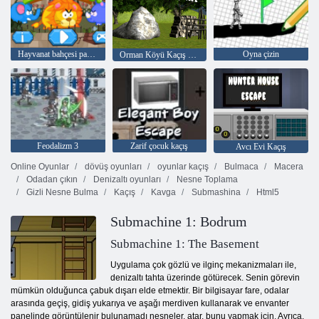
Hayvanat bahçesi paniği
Oyna çizin
Orman Köyü Kaçış Bölüm 2
Feodalizm 3
Zarif çocuk kaçış
Avcı Evi Kaçış
Online Oyunlar
dövüş oyunları
oyunlar kaçış
Bulmaca
Macera
Odadan çıkın
Denizaltı oyunları
Nesne Toplama
Gizli Nesne Bulma
Kaçış
Kavga
Submashina
Html5
Submachine 1: Bodrum
Submachine 1: The Basement
Uygulama çok gözlü ve ilginç mekanizmaları ile,
denizaltı tahta üzerinde götürecek. Senin görevin
mümkün olduğunca çabuk dışarı elde etmektir. Bir bilgisayar fare, odalar
arasında geçiş, gidiş yukarıya ve aşağı merdiven kullanarak ve envanter
panelinde görüntülenir bulunamadı nesneler, atar, bunu yapmak için. Ayrıca,