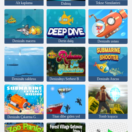
Alt kaplama
Tekne Simülatörü
Dalmış
Denizaltı macera
Derin dalış
Denizaltı ustası
Denizaltı saldırısı
Denizaltıyı Serbest Bırak
Denizaltı Atıcısı
Titan dibe giden yol
Tomb koşucu
Denizaltı Çıkarma Görevi