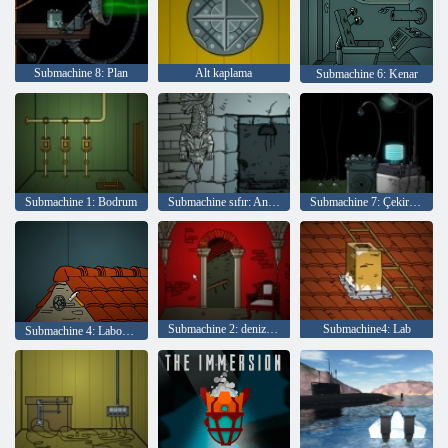
Submachine 8: Plan
Alt kaplama
Submachine 6: Kenar
Submachine 1: Bodrum
Submachine sıfır: Antik macera
Submachine 7: Çekirdek
Submachine 2: deniz feneri
Submachine4: Lab
Submachine 4: Laboratuvar