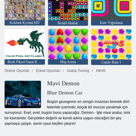
Kelebek Kyodai HD
Kare Yığınlama
Renkli bloklar
Renk Piksel Sanat Klasik
Maç Arena
Candy Rain 5
Online Oyunlar
Erkek Oyunları
Araba Tuning
Html5
Mavi Demon
Blue Demon Car
Bugün gezegenin en zengin insanları binmek dört
tekerlek üzerinde, küçük bir mucize yaratmak için
sunuyoruz. Evet, evet, bugün bunu yapacağız. Demon - İşte mavi araba, ismi
bir kavramdır. Gerçekten değerli ve kendi adına uygun olacağını bir şey
yapmaya çalışın. senin oyun keyfini çıkarın!