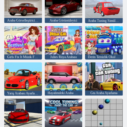
Araba Görselleştirici Klasikleri
Araba Görüntüleyici
Araba Tuning Simülatörü
Girls Fix It Müzik Festivali Getaway Van
Julies Rüya Arabası
Derin Temizlik Okul Otobüsü
Hayalimdeki Araba Makyajım
Gta Araba Ayarlama
Yarış Arabası Ayarlama Değiştir