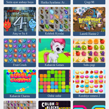
Serin ayar arabayı boya
Çizgi 98
Harika Ayarlama: Arabayı Boya
Ateş ve Su 4
Kelebek Kyodai
Lanetli Hazine 2
Fruit Crush
Kabarcık Gemes
Sulu çizgi
Onbir onbir
Kurabiye ezmesi 2
Kabarcık Charms