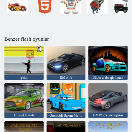
Benzer flash oyunlar
Şehit
BMW i8
Süper araba giyinmek
Hizmet Üstadı
BMW i8'i özelleştirin
Otomobil Bakım Merkezi