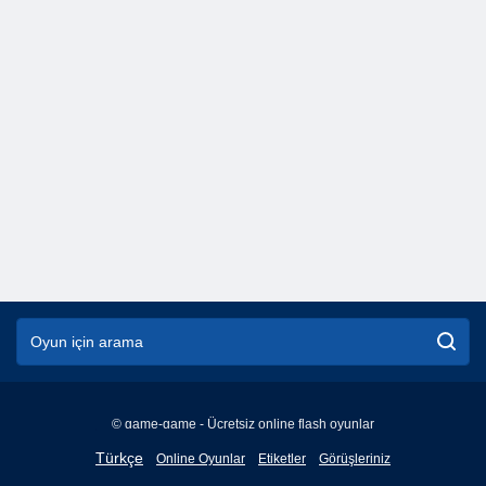
© game-game - Ücretsiz online flash oyunlar
English
Türkçe
Online Oyunlar
Etiketler
Görüşleriniz