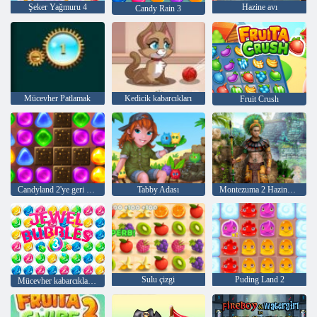
Şeker Yağmuru 4
Hazine avı
Candy Rain 3
Mücevher Patlamak
Kedicik kabarcıkları
Fruit Crush
Candyland 2'ye geri dön
Tabby Adası
Montezuma 2 Hazineleri
Sulu çizgi
Puding Land 2
Mücevher kabarcıkları 3