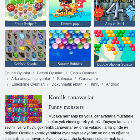
Fruita Swipe 2
Ateş ve Su 4
Denizci pop
Kelebek Kyodai
Sonsuz Bubbles
Bubble Shooter Sonsuz
Online Oyunlar
Beceri Oyunları
Çocuk Oyunları
Arka arkaya üç oyunlar
Bulmaca
Canavarlar
Eşleştirme Oyunları
Dokunmatik ekran
Html5
Android
Komik canavarlar
Funny monsters
Mutlaka herhangi bir yolla, canavarlarla mücadele
onları yok etmek gerek yok, biz dünyaya tanıtacak,
sevimli ve iyi huylu çok renkli canavarlar ev, onlar yakışıklı, ama içinde iyi
değildir. Özellikle komik yaratıklar oynamayı seviyorum ve onların eğlenceli
katılmak için sunuyoruz. Aynı üç veya daha fazla serisi oluşturmak için