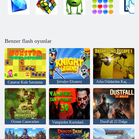
Benzer flash oyunlar
Şövalye Efsanesi
Arka Odalardan Kaçış 1
Canavar Kule Savunma
Orman Canavarları
DustFall 22 Dalga
Vampirden Kurtulanlar 3D