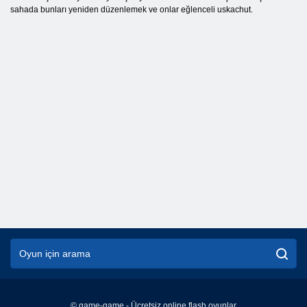
sahada bunları yeniden düzenlemek ve onlar eğlenceli uskachut.
© game-game - Ücretsiz online flash oyunlar