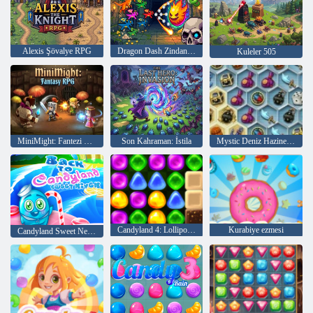
Alexis Şövalye RPG
Dragon Dash Zindanları
Kuleler 505
MiniMight: Fantezi RPG
Son Kahraman: İstila
Mystic Deniz Hazineleri
Candyland 4: Lollipop Bahçesi
Kurabiye ezmesi
Candyland Sweet Nehri'ne geri dön