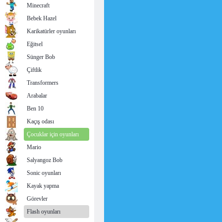
Minecraft
Bebek Hazel
Karikatürler oyunları
Eğitsel
Sünger Bob
Çiftlik
Transformers
Arabalar
Ben 10
Kaçış odası
Çocuklar için oyunları
Mario
Salyangoz Bob
Sonic oyunları
Kayak yapma
Görevler
Flash oyunları