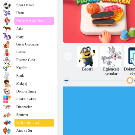
Spor Dalları
Uçan
Kızlar için oyunları
Atlar
Pony
Giysi Giydirme
Barbie
Pişirme Gıda
Kuaför
Beceri
Eğlenceli
Dokun
oyunlar
ek
Renk
Makyaj
Dondurulmuş
Ticaret Fidget Ustası
Renkli bloklar
Dinozorlar
Serüven
İki için oyunları
Ateş ve Su