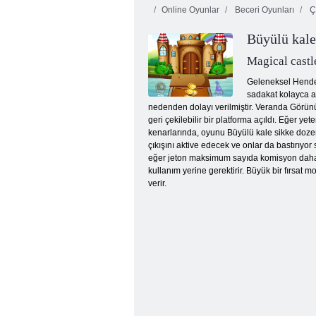
Online Oyunlar
Beceri Oyunları
Ç
Büyülü kale
Magical castl
Geleneksel Hendek 
sadakat kolayca aç
nedenden dolayı verilmiştir. Veranda Görünü
Penguen atlama
geri çekilebilir bir platforma açıldı. Eğer 
kenarlarında, oyunu Büyülü kale sikke dozer 
çıkışını aktive edecek ve onlar da bastırıyor
eğer jeton maksimum sayıda komisyon daha g
kullanım yerine gerektirir. Büyük bir fırsat
verir.