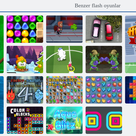
Benzer flash oyunlar
Candyland 4:
Lollipop Bahçesi
Jetpack Usta
Park öfke
Toon Kupası
Kış Maceraları
2016
Troll Boks
Ateş ve Su 4
Kelebek Kyodai
Fruit Crush