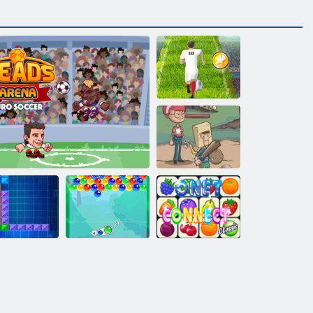
Euro Futbol
Sprint
Köy Heroes
Kabarcık
Tentrix
Arena Euro Futbol Heads
Charms
Onet Connect