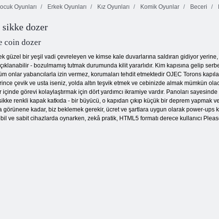
ocuk Oyunları
Erkek Oyunları
Kız Oyunları
Komik Oyunlar
Beceri
 sikke dozer
Renkli bloklar
Aqua Blitz
Kare Yığınlama
e coin dozer
güzel bir yeşil vadi çevreleyen ve kimse kale duvarlarına saldıran gidiyor yerine, b
ıklanabilir - bozulmamış tutmak durumunda kilit yararlıdır. Kim kapısına gelip serbest
m onlar yabancılarla izin vermez, korumaları tehdit etmektedir OJEC Torons kapılard
yeterince çevik ve usta iseniz, yolda altın teşvik etmek ve cebinizde almak mümkün 
içinde görevi kolaylaştırmak için dört yardımcı ikramiye vardır. Panoları sayesinde d
 sikke renkli kapak katkıda - bir büyücü, o kapıdan çıkıp küçük bir deprem yapmak ve 
örünene kadar, biz beklemek gerekir, ücret ve şartlara uygun olarak power-ups kul
 mobil ve sabit cihazlarda oynarken, zekâ pratik, HTML5 formatı derece kullanıcı Pl