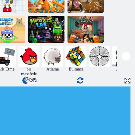
Kötü Kedi
Haaland'ın
Şakacı Annenin
omik Yüzü
Tokat Sahur
Dönüşü
Kötü Kedi
Canavarlar
Şakacı -
Kedi Kaçış:
Laboratuvarı:
Annemin
Saklambaç
Yemek Pişirme
Dönüşü
ark Etme
bir
Atlama
Bulmaca
Aksiyon
mesafede
başlayan
Koyu