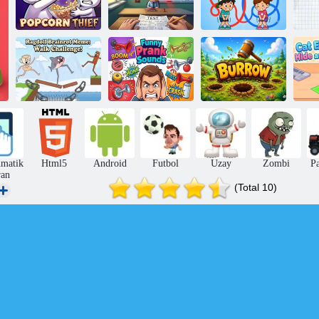
Tuvalete
Patlamış Mısır
Koşuşturma
Hırsızı
Yakalanma!
Yarışı
K
Ragdoll Brainrot
Meme: Yürüme
Komik Şaka
Mücadelesi!
Sesleri
Yuva
matik
Html5
Android
Futbol
Uzay
Zombi
P
ran
(Total 10)