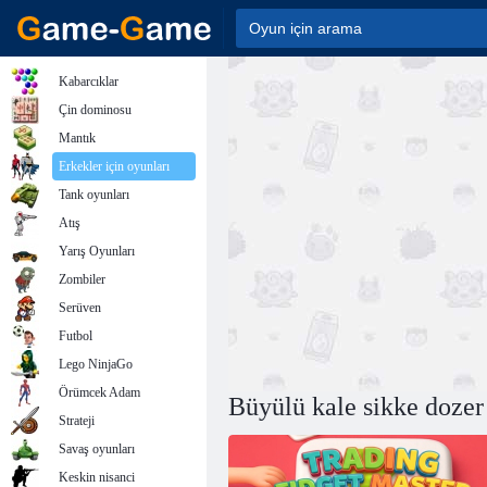
Kabarcıklar
Çin dominosu
Mantık
Erkekler için oyunları
Tank oyunları
Atış
Yarış Oyunları
Zombiler
Serüven
Futbol
Lego NinjaGo
Örümcek Adam
Büyülü kale sikke dozer
Strateji
Savaş oyunları
Keskin nisanci