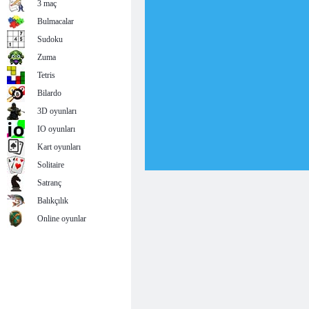
3 maç
Bulmacalar
Sudoku
Zuma
Tetris
Bilardo
3D oyunları
IO oyunları
Kart oyunları
Solitaire
Satranç
Balıkçılık
Online oyunlar