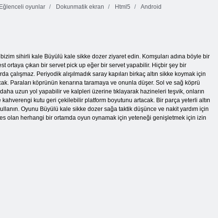
Eğlenceli oyunlar
Dokunmatik ekran
Html5
Android
izim sihirli kale Büyülü kale sikke dozer ziyaret edin. Komşuları adına böyle bir
 ortaya çıkan bir servet pick up eğer bir servet yapabilir. Hiçbir şey bir
a çalışmaz. Periyodik alışılmadık saray kapıları birkaç altın sikke koymak için
olacak. Paraları köprünün kenarına taramaya ve onunla düşer. Sol ve sağ köprü
aha uzun yol yapabilir ve kalpleri üzerine tıklayarak hazineleri teşvik, onların
kahverengi kutu geri çekilebilir platform boyutunu artacak. Bir parça yeterli altın
lanın. Oyunu Büyülü kale sikke dozer sağa taktik düşünce ve nakit yardım için
eases olan herhangi bir ortamda oyun oynamak için yeteneği genişletmek için izin