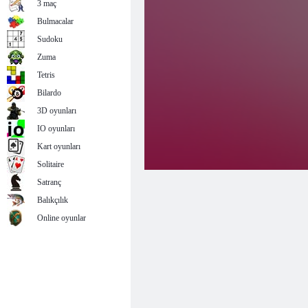
3 maç
Bulmacalar
Sudoku
Zuma
Tetris
Bilardo
3D oyunları
IO oyunları
Kart oyunları
Solitaire
Satranç
Balıkçılık
Online oyunlar