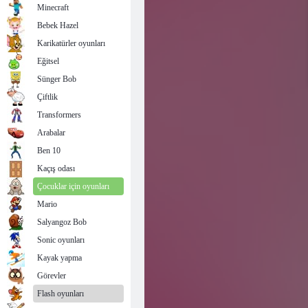
Minecraft
Bebek Hazel
Karikatürler oyunları
Eğitsel
Sünger Bob
Çiftlik
Transformers
Arabalar
Ben 10
Kaçış odası
Çocuklar için oyunları
Mario
Salyangoz Bob
Sonic oyunları
Kayak yapma
Görevler
Flash oyunları