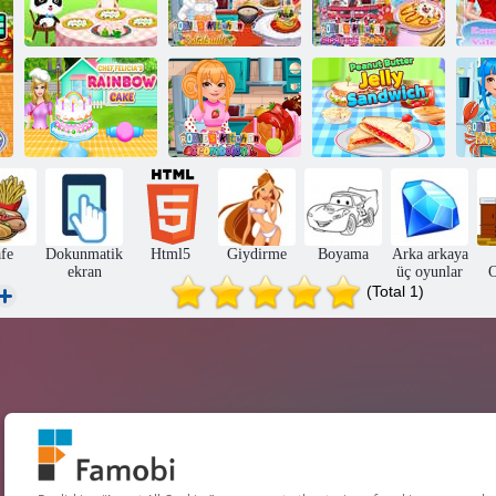
Roxie'nin
Roxie'nin
E
Bebek Panda
Mutfağı:
Mutfağı: Japon
Se
Ormanı Tarifleri
Ratatouille
Körisi
Şef Felicia'nın
Roxie'nin
Gökkuşağı
Mutfağı:
Fıstık Ezmeli
M
Pastası
Cromboloni
Jöleli Sandviç
fe
Dokunmatik
Html5
Giydirme
Boyama
Arka arkaya
ekran
üç oyunlar
O
(Total 1)