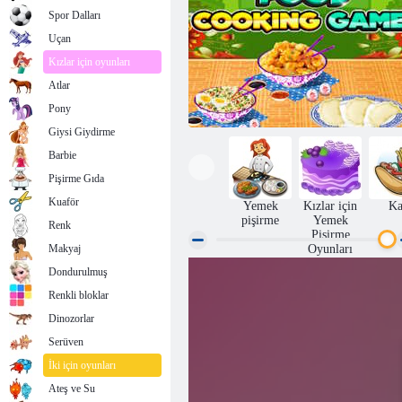
Spor Dalları
Uçan
Kızlar için oyunları
Atlar
Pony
Giysi Giydirme
Barbie
Pişirme Gıda
Kuaför
Yemek
Kızlar için
Ka
pişirme
Yemek
Renk
Pişirme
Makyaj
Oyunları
Dondurulmuş
Çin Yemeği Pişirme Oyunu
Renkli bloklar
Dinozorlar
Serüven
İki için oyunları
Ateş ve Su