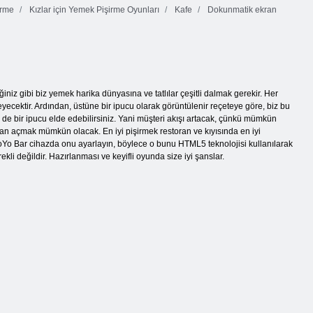
irme
Kızlar için Yemek Pişirme Oyunları
Kafe
Dokunmatik ekran
iniz gibi biz yemek harika dünyasına ve tatlılar çeşitli dalmak gerekir. Her
yecektir. Ardından, üstüne bir ipucu olarak görüntülenir reçeteye göre, biz bu
de bir ipucu elde edebilirsiniz. Yani müşteri akışı artacak, çünkü mümkün
an açmak mümkün olacak. En iyi pişirmek restoran ve kıyısında en iyi
roYo Bar cihazda onu ayarlayın, böylece o bunu HTML5 teknolojisi kullanılarak
 değildir. Hazırlanması ve keyifli oyunda size iyi şanslar.