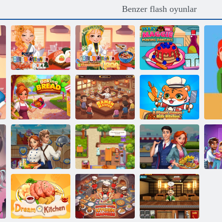
Benzer flash oyunlar
Roxie'nin
Roxie'nin
Mutfağı Suşi
Mutfağı Ev
Günlük Maggie
Rulosu
Yapımı Naan
Gözleme Yapımı
2 Kişilik
Oyunlar Çocuk
Ekmek Pişirme
Ramen Ustası
Mutfağı
Claire'in Cruisin
Le
Claires Cafe
Claires Cafe
Cafe Fest
Deniz Macerası
Lezzetli Mutfağı
Çılgınlığı