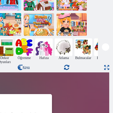
mma Sürpriz
Roxie'nin
vgililer Günü
Noel Evi Pastası
Mutfağı:
Tatlısı
Tarifi
Vietnamca Pho
Roxie'nin
Sarışın Sofia
utfağı: Kral
Tteokbokki
Roxie'nin
Yengeç
Ateşi
Mutfak Kekleri
Dekor
Öğrenme
Hafıza
Atlama
Bulmacalar
Bulmaca
yunları
Koyu