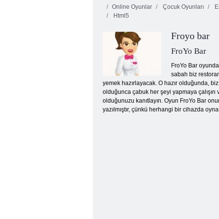
Online Oyunlar
Çocuk Oyunları
Er
Html5
Froyo bar
FroYo Bar
FroYo Bar oyunda b
sabah biz restoran
Gizli Gizli Yönetim
yemek hazırlayacak. O hazır olduğunda, biz 
olduğunca çabuk her şeyi yapmaya çalışın ve
olduğunuzu kanıtlayın. Oyun FroYo Bar onun 
yazılmıştır, çünkü herhangi bir cihazda oyn