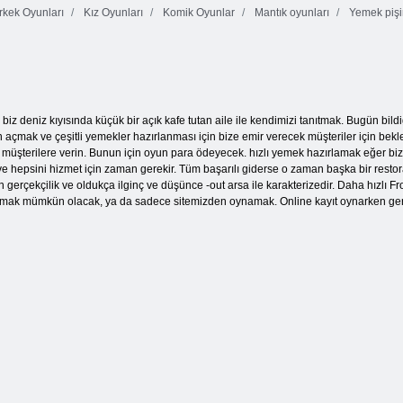
kek Oyunları
Kız Oyunları
Komik Oyunlar
Mantık oyunları
Yemek piş
Fazla Pişirme:
Mutfak
Rüya Mutfağı
Çılgınlığı
Youda Suşi Şefi
iz deniz kıyısında küçük bir açık kafe tutan aile ile kendimizi tanıtmak. Bugün bildiğ
 açmak ve çeşitli yemekler hazırlanması için bize emir verecek müşteriler için bekle
müşterilere verin. Bunun için oyun para ödeyecek. hızlı yemek hazırlamak eğer biz 
 hepsini hizmet için zaman gerekir. Tüm başarılı giderse o zaman başka bir restor
gerçekçilik ve oldukça ilginç ve düşünce -out arsa ile karakterizedir. Daha hızlı F
amak mümkün olacak, ya da sadece sitemizden oynamak. Online kayıt oynarken gerekli