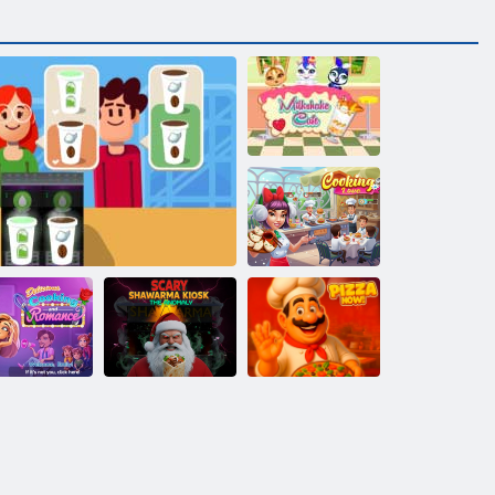
Milkshake Cafe
Aşk Pişirme
zzetli Yemek
Korkunç
Pişirme ve
Shawarma
Romantizm
Yemek zengini
Kiosk: Anomali
Şimdi Pizza!