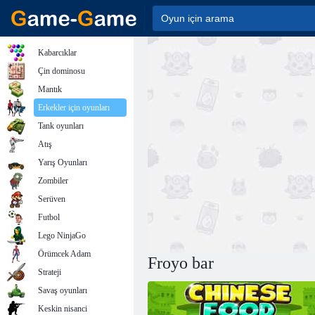
Kabarcıklar
Çin dominosu
Mantık
Erkekler için oyunları
Tank oyunları
Atış
Yarış Oyunları
Zombiler
Serüven
Futbol
Lego NinjaGo
Örümcek Adam
Froyo bar
Strateji
Savaş oyunları
Keskin nisanci