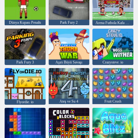
Dünya Kupası Penaltı
Park Fury 2
Arena Futbola Kafa Bütün Yıldızlar
Park Fury 3
Aşırı Büyü Savaşı
Crazysteve. io
Ateş ve Su 4
Fruit Crush
Flyordie. io