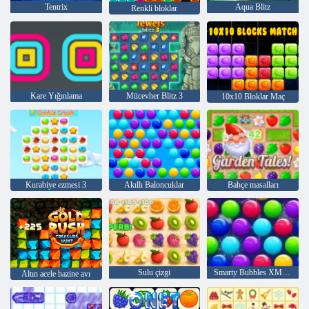
Tentrix
Aqua Blitz
Renkli bloklar
Kare Yığınlama
Mücevher Blitz 3
10x10 Bloklar Maç
Kurabiye ezmesi 3
Akıllı Baloncuklar
Bahçe masalları
Sulu çizgi
Smarty Bubbles XMas Sürümü
Altın acele hazine avı