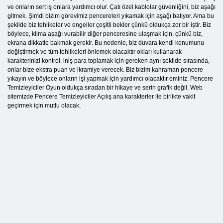
ve onların sert iş onlara yardımcı olur. Çatı özel kablolar güvenliğini, biz aşağı
gitmek. Şimdi bizim görevimiz pencereleri yıkamak için aşağı batıyor. Ama bu
şekilde biz tehlikeler ve engeller çeşitli bekler çünkü oldukça zor bir iştir. Biz
böylece, klima aşağı vurabilir diğer penceresine ulaşmak için, çünkü biz,
ekrana dikkatle bakmak gerekir. Bu nedenle, biz duvara kendi konumunu
değiştirmek ve tüm tehlikeleri önlemek olacaktır okları kullanarak
karakterinizi kontrol. iniş para toplamak için gereken aynı şekilde sırasında,
onlar bize ekstra puan ve ikramiye verecek. Biz bizim kahraman pencere
yıkayın ve böylece onların işi yapmak için yardımcı olacaktır eminiz. Pencere
Temizleyiciler Oyun oldukça sıradan bir hikaye ve serin grafik değil. Web
sitemizde Pencere Temizleyiciler Açılış ana karakterler ile birlikte vakit
geçirmek için mutlu olacak.