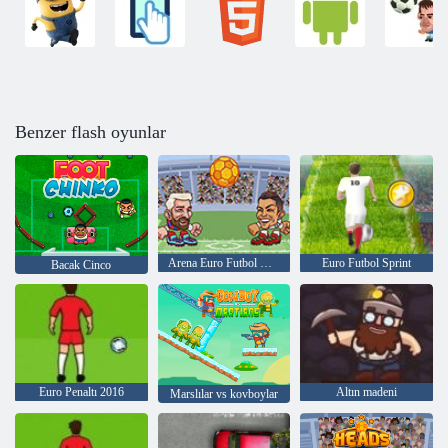
Benzer flash oyunlar
Arena Euro Futbol Heads
Euro Futbol Sprint
Bacak Cinco
Euro Penaltı 2016
Altın madeni
Marslılar vs kovboylar