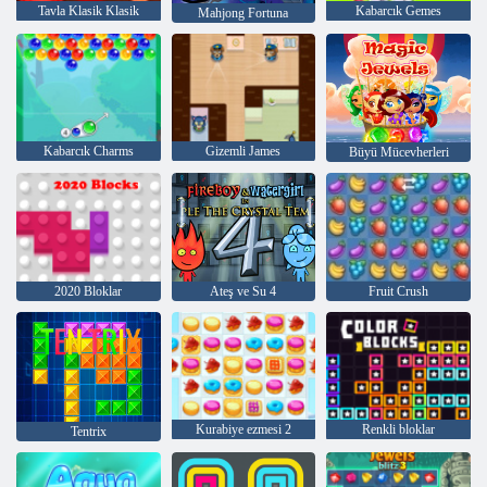
Tavla Klasik Klasik
Kabarcık Gemes
Mahjong Fortuna
Kabarcık Charms
Gizemli James
Büyü Mücevherleri
2020 Bloklar
Ateş ve Su 4
Fruit Crush
Kurabiye ezmesi 2
Renkli bloklar
Tentrix