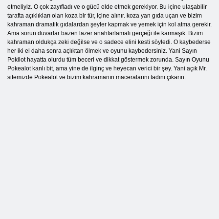
etmeliyiz. O çok zayıfladı ve o gücü elde etmek gerekiyor. Bu içine ulaşabilir
tarafta açıklıkları olan koza bir tür, içine alınır. koza yan gıda uçan ve bizim
kahraman dramatik gıdalardan şeyler kapmak ve yemek için kol atma gerekir.
Ama sorun duvarlar bazen lazer anahtarlamalı gerçeği ile karmaşık. Bizim
kahraman oldukça zeki değilse ve o sadece elini kesti söyledi. O kaybederse
her iki el daha sonra açlıktan ölmek ve oyunu kaybedersiniz. Yani Sayın
Pokilot hayatta olurdu tüm beceri ve dikkat göstermek zorunda. Sayın Oyunu
Pokealot kanlı bit, ama yine de ilginç ve heyecan verici bir şey. Yani açık Mr.
sitemizde Pokealot ve bizim kahramanın maceralarını tadını çıkarın.