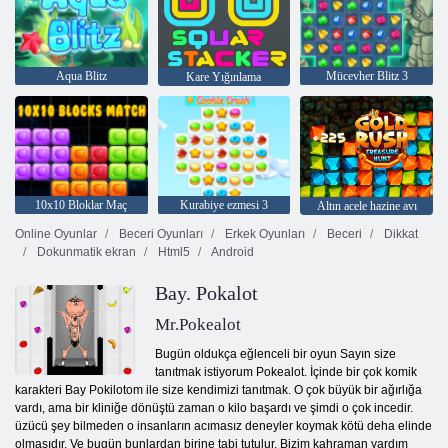
Aqua Blitz
Mücevher Blitz 3
Kare Yığınlama
10x10 Bloklar Maç
Kurabiye ezmesi 3
Altın acele hazine avı
Online Oyunlar
Beceri Oyunları
Erkek Oyunları
Beceri
Dikkat
Dokunmatik ekran
Html5
Android
Bay. Pokalot
Mr.Pokealot
Bugün oldukça eğlenceli bir oyun Sayın size
tanıtmak istiyorum Pokealot. İçinde bir çok komik
karakteri Bay Pokilotom ile size kendimizi tanıtmak. O çok büyük bir ağırlığa
vardı, ama bir kliniğe dönüştü zaman o kilo başardı ve şimdi o çok incedir.
üzücü şey bilmeden o insanların acımasız deneyler koymak kötü deha elinde
olmasıdır. Ve bugün bunlardan birine tabi tutulur. Bizim kahraman yardım