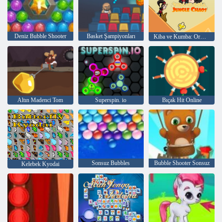
Deniz Bubble Shooter
Basket Şampiyonları
Kiba ve Kumba: Orman Kaosu
Altın Madenci Tom
Superspin. io
Bıçak Hit Online
Sonsuz Bubbles
Bubble Shooter Sonsuz
Kelebek Kyodai