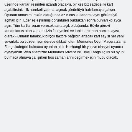
üzerinde kartları resimleri uzandı olacaktır. bir kez biz sadece iki kart
açabilirsiniz. İlk hareketi yapma, açmak görüntüyü hatırlamaya çalışın.
Oyunun amacı mümkün olduğunca az vuruş kullanarak aynı görüntüyü
açmak için. Eğer eşleştirilmiş görüntüleri bulduktan sonra bunları kolayca
açın. Tüm kartlar puan verecek sana açık olduğunda. Böyle görevi
tamamlamış olan zaman sizin faaliyetleri ve tabii harcanan hamle sayısı
olarak - Onların tahakkuk birçok faktöre bağlıdır. artacak kart sayısı her yeni
yuvarlak, bu yüzden son derece dikkatli olun. Memories Oyun Macera Zaman
Fangs kategori bulmaca oyunları aittir. Herhangi bir yaş ve cinsiyet oyuncu
oynayabilir. Web sitemizde Memories Adventure Time Fangs Açılış bu oyun
bulmaca almaya çalışırken boş zamanlarını geçirmek için mutlu olacak.