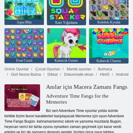
Aqua Blitz
Kelebek Kyodai
Kare Yığınlama
Fruit Crush
Kabarcık Gemes
Kabarcık Charms
Online Oyunlar
Çocuk Oyunları
Mantık oyunları
Bulmaca
Gizli Nesne Bulma
Dikkat
Dokunmatik ekran
Html5
Android
Anılar için Macera Zamanı Fangs
Adventure Time Fangs for the
Memories
Biz seri Adventure Time oyunlar yolda sizinle
birlikte bizim favori karakterleri karşılayacak Memories için oyun Adventure
Time Fangs Bugün. kahramanlarımız sıkıntı ve yansıma muzdarip Bugün,
heyecan verici bir tahta oyunu oynarken zaman geçirmek için karar verdi.
edelim ve biz de şansınızı deneyin gerekir. bizden önce oyun tahtası