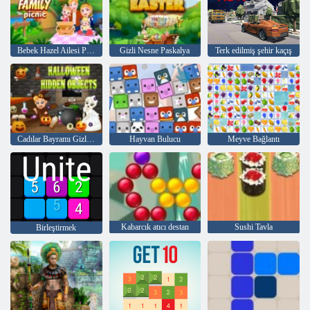
Bebek Hazel Ailesi Pikniği
Gizli Nesne Paskalya
Terk edilmiş şehir kaçış
Cadılar Bayramı Gizli Nesneleri
Hayvan Bulucu
Meyve Bağlantı
Kabarcık atıcı destan
Sushi Tavla
Birleştirmek