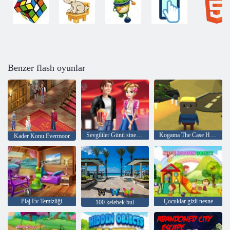
Benzer flash oyunlar
Sevgililer Günü sineması
Kogama The Case Hayalet evi
Kader Konu Evermoor
Plaj Ev Temizliği
Çocuklar gizli nesne
100 kelebek bul