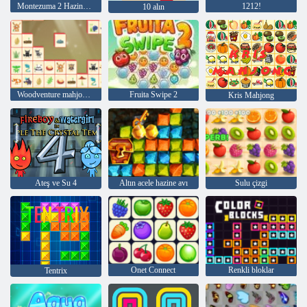
Montezuma 2 Hazineleri
1212!
10 alın
Woodventure mahjong bağlamak
Fruita Swipe 2
Kris Mahjong
Ateş ve Su 4
Altın acele hazine avı
Sulu çizgi
Onet Connect
Renkli bloklar
Tentrix