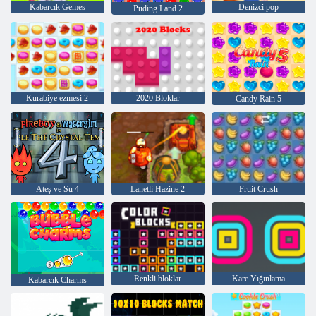
Kabarcık Gemes
Denizci pop
Puding Land 2
Kurabiye ezmesi 2
2020 Bloklar
Candy Rain 5
Ateş ve Su 4
Lanetli Hazine 2
Fruit Crush
Renkli bloklar
Kare Yığınlama
Kabarcık Charms