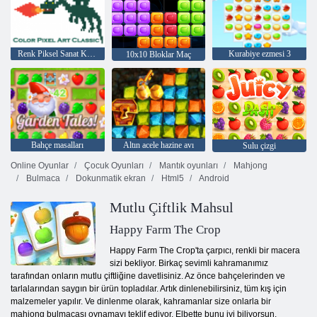
Renk Piksel Sanat Klasik
Kurabiye ezmesi 3
10x10 Bloklar Maç
Bahçe masalları
Altın acele hazine avı
Sulu çizgi
Online Oyunlar
Çocuk Oyunları
Mantık oyunları
Mahjong
Bulmaca
Dokunmatik ekran
Html5
Android
Mutlu Çiftlik Mahsul
Happy Farm The Crop
Happy Farm The Crop'ta çarpıcı, renkli bir macera
sizi bekliyor. Birkaç sevimli kahramanımız
tarafından onların mutlu çiftliğine davetlisiniz. Az önce bahçelerinden ve
tarlalarından saygın bir ürün topladılar. Artık dinlenebilirsiniz, tüm kış için
malzemeler yapılır. Ve dinlenme olarak, kahramanlar size onlarla bir
mahjong bulmacası oynamayı teklif ediyor. Elbette bunu iyi biliyorsun.