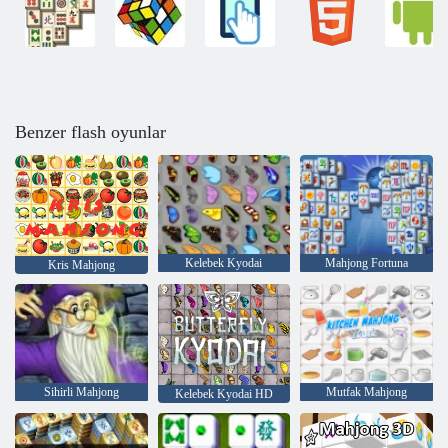
Benzer flash oyunlar
Kelebek Kyodai
Mahjong Fortuna
Kris Mahjong
Sihirli Mahjong
Mutfak Mahjong
Kelebek Kyodai HD