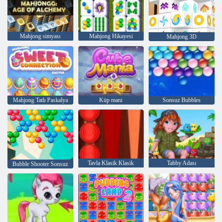
Mahjong simyası
Mahjong Hikayesi
Mahjong 3D
Mahjong Tatlı Paskalya
Küp mani
Sonsuz Bubbles
Tavla Klasik Klasik
Tabby Adası
Bubble Shooter Sonsuz