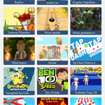
Rayifox
Kogama: Hapishaneden Kaçış
Zemin Lav
Samuray Efsaneleri
Mezar tapınak
Mistik günbatımı ormanı
Nihai koşucu
Destan
Tap Dash Online'a dokunun
Ben 10 hızla
Sonbahar Yarışı 3D
Spongebob İşe Gidecek