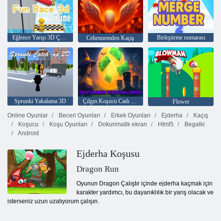
Eğlence Yarışı 3D Çevrimiçi
Birleştirme numarası
Cehennemden Kaçış
Sprunki Yakalama 3D
Çılgın Koşucu Cadı Cadılar Bayramı
Flower
Online Oyunlar
Beceri Oyunları
Erkek Oyunları
Ejderha
Kaçış
Koşucu
Koşu Oyunları
Dokunmatik ekran
Html5
Begalki
Android
Ejderha Koşusu
Dragon Run
Oyunun Dragon Çalıştır içinde ejderha kaçmak için
karakter yardımcı, bu dayanıklılık bir yarış olacak ve
isterseniz uzun uzatıyorum çalışın.