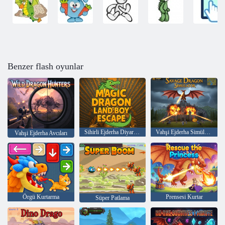
Benzer flash oyunlar
Sihirli Ejderha Diyarı Çocuktan Kaçış
Vahşi Ejderha Simülatörü
Vahşi Ejderha Avcıları
Örgü Kurtarma
Prensesi Kurtar
Süper Patlama