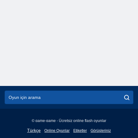
© game-game - Ücretsiz online flash oyunlar
English
Türkçe
Online Oyunlar
Etiketler
Görüşleriniz