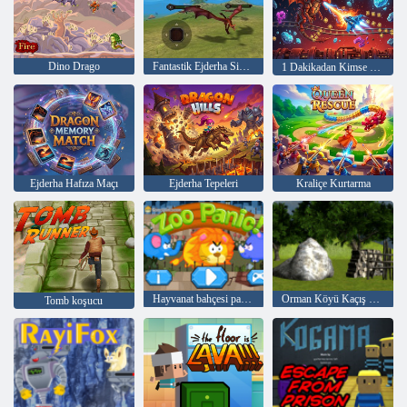
Dino Drago
Fantastik Ejderha Simülatörü
1 Dakikadan Kimse Hayatta Kalamaz
Ejderha Hafıza Maçı
Ejderha Tepeleri
Kraliçe Kurtarma
Hayvanat bahçesi paniği
Orman Köyü Kaçış Bölüm 2
Tomb koşucu