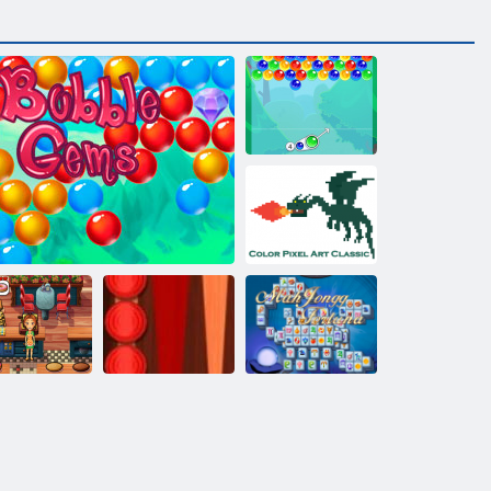
Kabarcık
Charms
Renk Piksel
Sanat Klasik
Lezzetli
ily'nin Yeni
Tavla Klasik
Mahjong
ir Başlangıç
Kabarcık Gemes
Klasik
Fortuna