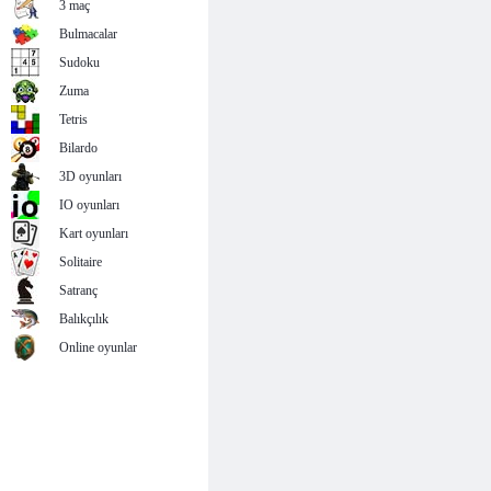
3 maç
Bulmacalar
Sudoku
Zuma
Tetris
Bilardo
3D oyunları
IO oyunları
Kart oyunları
Solitaire
Satranç
Balıkçılık
Online oyunlar