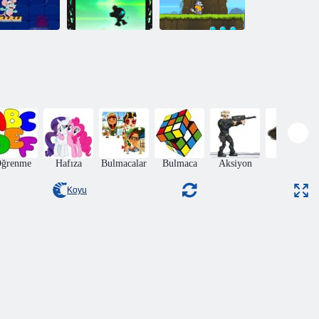
Satranç Lab
Siyah atlama
Epik Koşu
ğrenme
Hafıza
Bulmacalar
Bulmaca
Aksiyon
Macera
Koyu