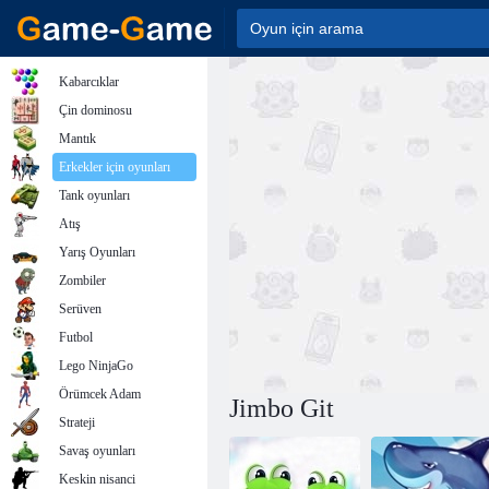
Kabarcıklar
Çin dominosu
Mantık
Erkekler için oyunları
Tank oyunları
Atış
Yarış Oyunları
Zombiler
Serüven
Futbol
Lego NinjaGo
Örümcek Adam
Jimbo Git
Strateji
Savaş oyunları
Keskin nisanci