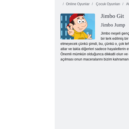
Online Oyunlar
Çocuk Oyunları
A
Jimbo Git
Jimbo Jump
Jimbo neşeli genç
bir terk edilmiş b
etmeyecek çünkü şimdi, bu, çünkü o, çok tehl
Renkli bloklar
atlar ve takla diğerleri sadece hayaletleri
Önemli mümkün olduğunca dikkatli olun ve d
açılması onun maceralarını bizim kahraman y