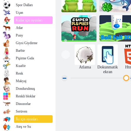
Spor Dalları
Uçan
Kızlar için oyunları
Atlar
Uçan
Leap Frog
Köpekbalığı
Pony
Giysi Giydirme
Barbie
Pişirme Gıda
Süper Tesisatçı
Çalıştır
Top Güz 3D
Kuaför
Atlama
Dokunmatik
Ht
ekran
Renk
Makyaj
Dondurulmuş
Renkli bloklar
Dinozorlar
Serüven
İki için oyunları
Ateş ve Su