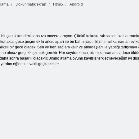
tlama
Dokunmatik ekran
Html5
Android
Tabby Adası
Puding Land 2
Denizci pop
 bir çocuk kendimi sonsuza macera arayan. Çünkü tutkusu, sık sık tehlikeli durumla
ir konakta, gece geçirmek ki arkadaşları ile bir bahis yaptı. Bizim naif kahraman e
ikeli bir gece olacak. Sen ve ben sağlam kalır ve arkadaşları ile yaptığı tartışmayı
n eline olmaz gerçekleştirmek gerekir. Her şeyden önce, bizim kahraman sadece öldüğ
aha sonra başarılı olacaktır. Jimbo atlama oyunu kayıtsız terk etmeyeceğim iyi dü
ardım eğlenceli vakit geçirecekler.