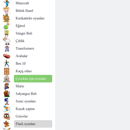
Minecraft
Bebek Hazel
Karikatürler oyunları
Eğitsel
Sünger Bob
Çiftlik
Transformers
Arabalar
Ben 10
Kaçış odası
Çocuklar için oyunları
Mario
Salyangoz Bob
Sonic oyunları
Kayak yapma
Görevler
Flash oyunları