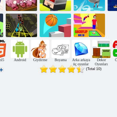
Koş, Domuz,
Atlama ve
Çalıştır
sıçrama
Flower
Yuvarlanan Ball
Backflip dalış
3D
Spiral Jump 3D
3D
ml5
Android
Giydirme
Boyama
Arka arkaya
Dekor
Ö
üç oyunlar
Oyunları
(Total 10)