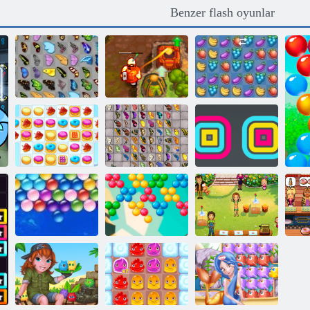
Benzer flash oyunlar
Kelebek Kyodai
Lanetli Hazine 2
Fruit Crush
Kurabiye ezmesi
Kelebek Kyodai
2
HD
Kare Yığınlama
Lezzetli
Bubble Shooter
Emily'nin Home
Em
Sonsuz Bubbles
Sonsuz
Sweet Home
B