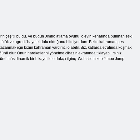
rın çeşitli buldu. Ve bugün Jimbo atlama oyunu, o evin kenarında bulunan eski
v kötülük ve agresif hayalet dolu olduğunu bilmiyordum. Bizim kahraman pes
 kazanmak için bizim kahraman yardımcı olabilir. Biz, katlarda etrafında koşmak
ünü olur. Onun hareketlerini yönetme cihazın ekranında tıklayabilirsiniz.
şünülmüş dinamik bir hikaye ile oldukça ilginç. Web sitemizde Jimbo Jump