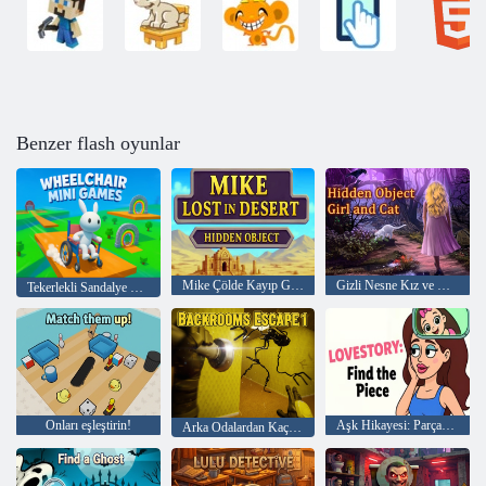
Benzer flash oyunlar
Mike Çölde Kayıp Gizli Nesne
Gizli Nesne Kız ve Kedi
Tekerlekli Sandalye Mini Oyunları
Onları eşleştirin!
Aşk Hikayesi: Parçayı Bul
Arka Odalardan Kaçış 1