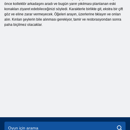
önce kollektör arkadaşını aradı ve bugün yarın yıkılması planlanan eski
konakları ziyaret edebileceğinizi söyledi. Karakterle birlikte git, ekstra bir çift
göz ve eline zarar vermeyecek. Öğeleri arayın, üzerlerine tıklayın ve onları
alın. Kırılan şeylerin bile alınması gerekiyor, tamir ve restorasyondan sonra
paha biçilmez olacaklar.