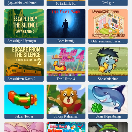
Şapkadaki kedi bundan çok şey biliyor! Kamp süresi
Özel gün
10 farklılık bul
Sessizliğin Uyanışından Kaçış
Borç kemiği
Oda Yenileme: Tasarım ve Estetik
Sessizlikten Kaçış 2 yeni bir başlangıç
Thrill Rush 4
Sboschik elma
Tekrar Tekrar
Sincap Kahraman
Uçan Köpekbalığı