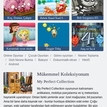
Koş, Domuz, Çalıştır
Bob Soyguncu H5
Bebek Hazel Noel Sürpriz
Kaytarmak oyun okulu
Doggie Dalış
Ateş ve Su 4
Online Oyunlar
Çocuk Oyunları
Görev oyunları
Nesne Toplama
Gizli Nesne Bulma
Bakıyor
Dokunmatik ekran
Html5
Android
Mükemmel Koleksiyonum
My Perfect Collection
My Perfect Collection oyununun kahramanı
antikalara, mobilya parçalarına ve iç mekanlara
hayranlık uyandırıyor. Onları farklı yerlerde arar: özel mağazalar, bit pazarları.
Ama bir tane daha kaynak var - bunlar hurdaya dökülen eski evler. Çoğu
zaman, eski sahipler tarafından fark edilmeyen şeyler bulabilirler. Bir gün