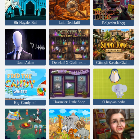
Bir Hayalet Bul
Lulu Dedektifi
Bölgeden Kaçış
Uzun Adam
Dedektif X Gizli nesneyi bul
Güneşli Kasaba Gizli Nesne
Hazineleri Little Shop
O hayvan nedir
Kış: Candy bul