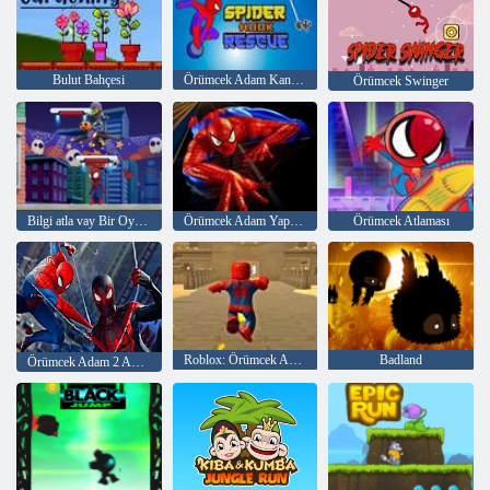
Bulut Bahçesi
Örümcek Adam Kanca Kurtarma
Örümcek Swinger
Bilgi atla vay Bir Oyun Seç
Örümcek Adam Yapboz
Örümcek Atlaması
Roblox: Örümcek Adam Yükseltmesi
Badland
Örümcek Adam 2 Ağ Gölgesi