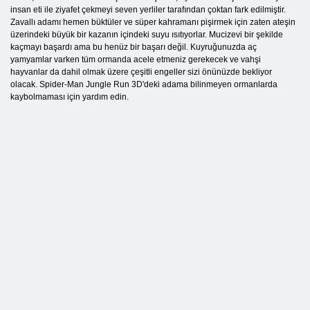
insan eti ile ziyafet çekmeyi seven yerliler tarafından çoktan fark edilmiştir.
Zavallı adamı hemen büktüler ve süper kahramanı pişirmek için zaten ateşin
üzerindeki büyük bir kazanın içindeki suyu ısıtıyorlar. Mucizevi bir şekilde
kaçmayı başardı ama bu henüz bir başarı değil. Kuyruğunuzda aç
yamyamlar varken tüm ormanda acele etmeniz gerekecek ve vahşi
hayvanlar da dahil olmak üzere çeşitli engeller sizi önünüzde bekliyor
olacak. Spider-Man Jungle Run 3D'deki adama bilinmeyen ormanlarda
kaybolmaması için yardım edin.