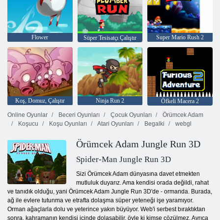
Flower
Super Mario Rush 2
Süper Tesisatçı Çalıştır
Koş, Domuz, Çalıştır
Ninja Run 2
Öfkeli Macera 2
Online Oyunlar
Beceri Oyunları
Çocuk Oyunları
Örümcek Adam
Koşucu
Koşu Oyunları
Atari Oyunları
Begalki
webgl
Örümcek Adam Jungle Run 3D
Spider-Man Jungle Run 3D
Sizi Örümcek Adam dünyasına davet etmekten
mutluluk duyarız. Ama kendisi orada değildi, rahat
ve tanıdık olduğu, yani Örümcek Adam Jungle Run 3D'de - ormanda. Burada,
ağ ile evlere tutunma ve etrafta dolaşma süper yeteneği işe yaramıyor.
Orman ağaçlarla dolu ve yeterince yakın büyüyor. Web'i serbest bıraktıktan
sonra, kahramanın kendisi içinde dolaşabilir, öyle ki kimse çözülmez. Ayrıca