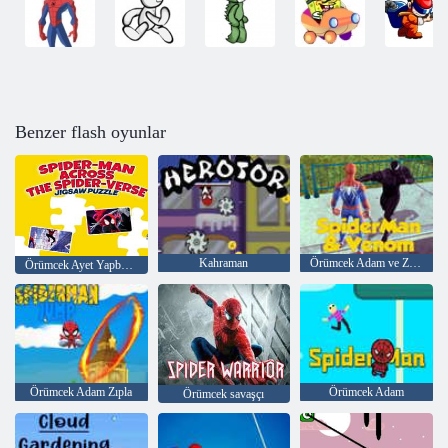
Benzer flash oyunlar
Kahraman
Örümcek Adam ve Zehir
Örümcek Ayet Yapbozunun Ötesinde Örümcek Adam
Örümcek Adam Zıpla
Örümcek Adam
Örümcek savaşçı