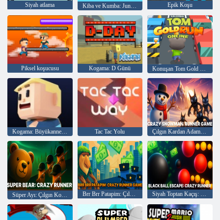
Siyah atlama
Epik Koşu
Kiba ve Kumba: Jungle Run
Piksel koşucusu
Kogama: D Günü
Konuşan Tom Gold Çevrimiçi Çalıştır
Kogama: Büyükanne Parkour
Tac Tac Yolu
Çılgın Kardan Adam: Koşucu Oyunu
Brr Brr Patapim: Çılgın Koşucu Oyunu
Siyah Toptan Kaçış: Çılgın Koşucu
Süper Ayı: Çılgın Koşucu