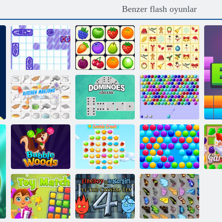
Benzer flash oyunlar
Kris-Mas
Deniz Savaşı
Onet Connect
Mahjong
Mutfak
Kabarcık atıcı
Mahjong
Domino Klasik
html5
Kabarcık
Kurabiye ezmesi
Akıllı
Ormanı
3
Baloncuklar
Ba