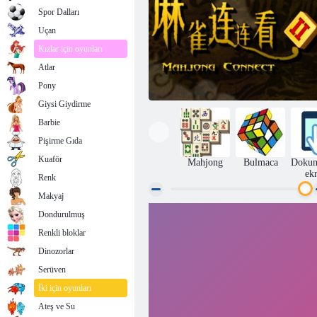
Spor Dalları
Uçan
Kızlar için oyunları
Atlar
Pony
Giysi Giydirme
Barbie
Pişirme Gıda
Kuaför
Mahjong
Bulmaca
Dokun
ek
Renk
Makyaj
Dondurulmuş
Mahjong Connect 2
Renkli bloklar
Dinozorlar
Serüven
İki için oyunları
Ateş ve Su