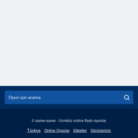
© game-game - Ücretsiz online flash oyunlar
English
Türkçe
Online Oyunlar
Etiketler
Görüşleriniz