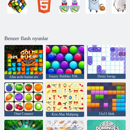
Benzer flash oyunlar
Smarty Bubbles XMas Sürümü
Deniz Savaşı
Altın acele hazine avı
Onet Connect
11x11 blok
Kris-Mas Mahjong