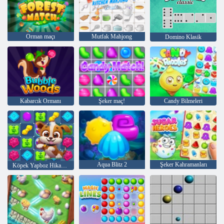
Orman maçı
Mutfak Mahjong
Domino Klasik
Kabarcık Ormanı
Şeker maç!
Candy Bilmeleri
Aqua Blitz 2
Şeker Kahramanları
Köpek Yapboz Hikayesi