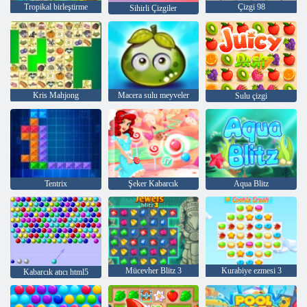
Tropikal birleştirme
Çizgi 98
Sihirli Çizgiler
Kris Mahjong
Macera sulu meyveler
Sulu çizgi
Tentrix
Şeker Kabarcık
Aqua Blitz
Mücevher Blitz 3
Kurabiye ezmesi 3
Kabarcık atıcı html5