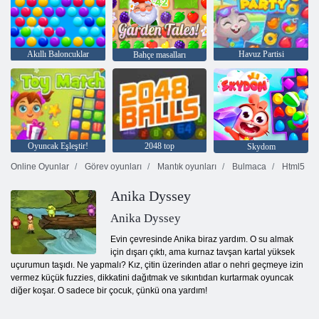
Akıllı Baloncuklar
Havuz Partisi
Bahçe masalları
Oyuncak Eşleştir!
2048 top
Skydom
Online Oyunlar
Görev oyunları
Mantık oyunları
Bulmaca
Html5
Anika Dyssey
Anika Dyssey
Evin çevresinde Anika biraz yardım. O su almak
için dışarı çıktı, ama kurnaz tavşan kartal yüksek
uçurumun taşıdı. Ne yapmalı? Kız, çitin üzerinden atlar o nehri geçmeye izin
vermez küçük fuzzies, dikkatini dağıtmak ve sıkıntıdan kurtarmak oyuncak
diğer koşar. O sadece bir çocuk, çünkü ona yardım!