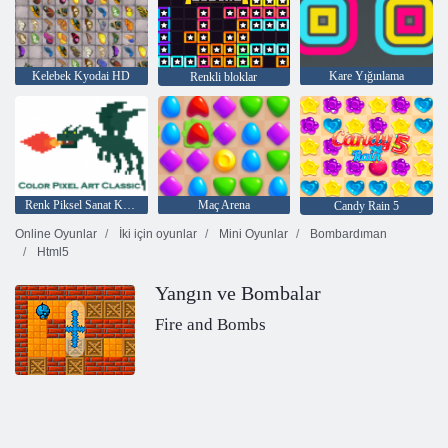
Kelebek Kyodai HD
Kare Yığınlama
Renkli bloklar
Renk Piksel Sanat Klasik
Maç Arena
Candy Rain 5
Online Oyunlar
İki için oyunlar
Mini Oyunlar
Bombardıman
Html5
Yangın ve Bombalar
Fire and Bombs