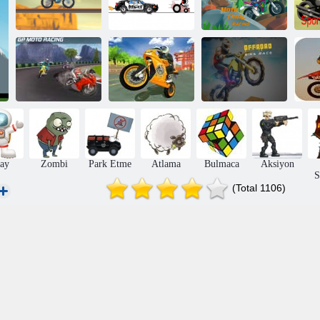
X-Deneme
Moto Deneme
Sp
Yarışı
Kağıt Yarışçısı
Yarışı
Moto Gerçek
Offroad Bisiklet
GP Moto Yarışı
Bisiklet Yarışı
Yarışı
ay
Zombi
Park Etme
Atlama
Bulmaca
Aksiyon
S
(Total 1106)