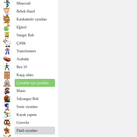
Minecraft
Bebek Hazel
Karikatürler oyunları
Eğitsel
Sünger Bob
Çiftlik
Transformers
Arabalar
Ben 10
Kaçış odası
Çocuklar için oyunları
Mario
Salyangoz Bob
Sonic oyunları
Kayak yapma
Görevler
Flash oyunları