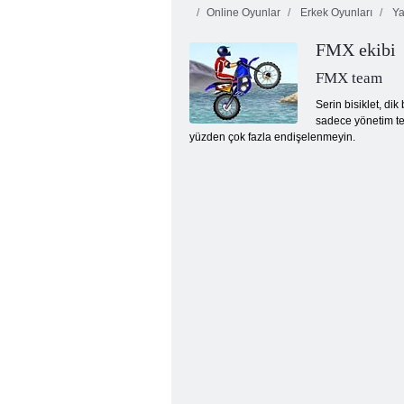
Online Oyunlar
Erkek Oyunları
Ya
FMX ekibi
FMX team
Serin bisiklet, di
sadece yönetim te
yüzden çok fazla endişelenmeyin.
Fruit Crush