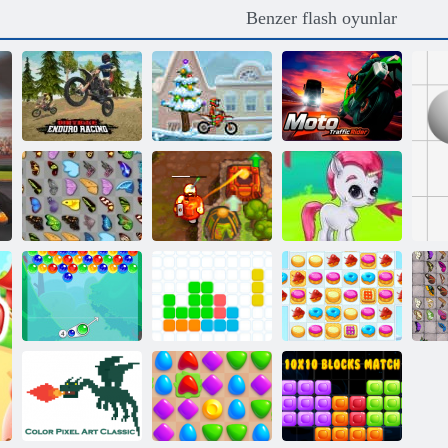
Benzer flash oyunlar
Dirt Bike
Moto Traffic
Enduro Yarışı
Moto x3m 4 kış
Rider
Kelebek Kyodai
Lanetli Hazine 2
Kabarcık Gemes
Kabarcık
Kurabiye ezmesi
Ke
Charms
Onbir onbir
2