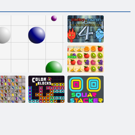
Ateş ve Su 4
Sulu çizgi
lebek Kyodai
HD
Çizgi 98
Renkli bloklar
Kare Yığınlama