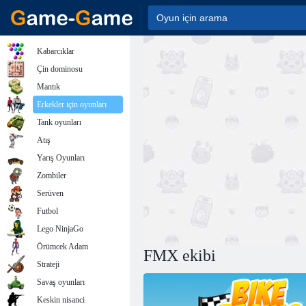
Kabarcıklar
Çin dominosu
Mantık
Erkekler için oyunları
Tank oyunları
Atış
Yarış Oyunları
Zombiler
Serüven
Futbol
Lego NinjaGo
Örümcek Adam
FMX ekibi
Strateji
Savaş oyunları
Keskin nisanci