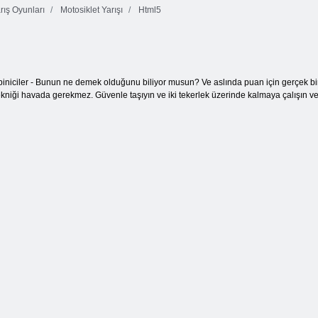
rış Oyunları
Motosiklet Yarışı
Html5
Renk Piksel
10x10 Bloklar
Sanat Klasik
Maç Arena
Maç
k biniciler - Bunun ne demek olduğunu biliyor musun? Ve aslında puan için gerçek bir 
kniği havada gerekmez. Güvenle taşıyın ve iki tekerlek üzerinde kalmaya çalışın 