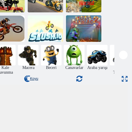
Moto Deneme
or Motosiklet
Otoyol Bisikleti
Yarışı 2: İki
Simülatörü
Simülatörü
Oyuncu
İmkansız
Bisiklet
Dublörler
Namlu. io
Moto Maniac 2
Kale
Macera
Beceri
Canavarlar
Araba yarışı
Nesne
avunma
Toplama
Koyu