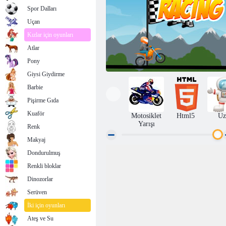
Spor Dalları
Uçan
Kızlar için oyunları
Atlar
Pony
Giysi Giydirme
Barbie
Pişirme Gıda
Kuaför
Motosiklet
Html5
Uz
Yarışı
Renk
Makyaj
Dondurulmuş
Bisiklet Yarışı
Renkli bloklar
Dinozorlar
Serüven
İki için oyunları
Ateş ve Su