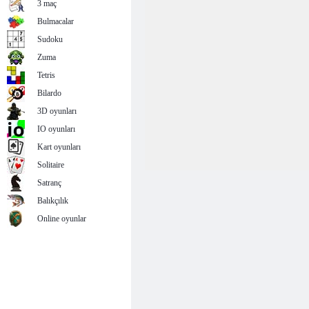
3 maç
Bulmacalar
Sudoku
Zuma
Tetris
Bilardo
3D oyunları
IO oyunları
Kart oyunları
Solitaire
Satranç
Balıkçılık
Online oyunlar