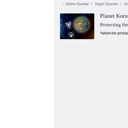
Online Oyunlar
Nişan Oyunları
Ka
Planet Kor
Mücevher Blitz
Kabarcık
3
Ormanı
Protecting the
Yabancılar gezegen