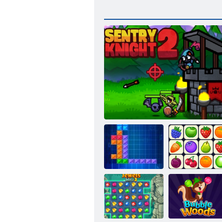
Tentrix
Nöbetçi Şövalye 2
Onet Connect