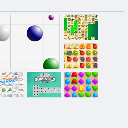
Kris Mahjong
Sulu çizgi
Mutfak
Mahjong
Çizgi 98
Domino Klasik
Maç Arena