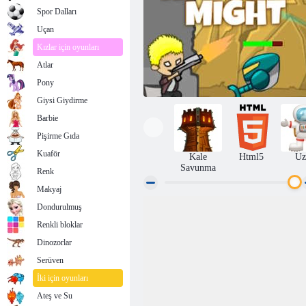
Spor Dalları
Uçan
Kızlar için oyunları
Atlar
Pony
Giysi Giydirme
Barbie
Pişirme Gıda
Kuaför
Kale
Html5
Uz
Savunma
Renk
Makyaj
Dondurulmuş
Her Şeye Gücü Yeten Kahraman
Renkli bloklar
Dinozorlar
Serüven
İki için oyunları
Ateş ve Su