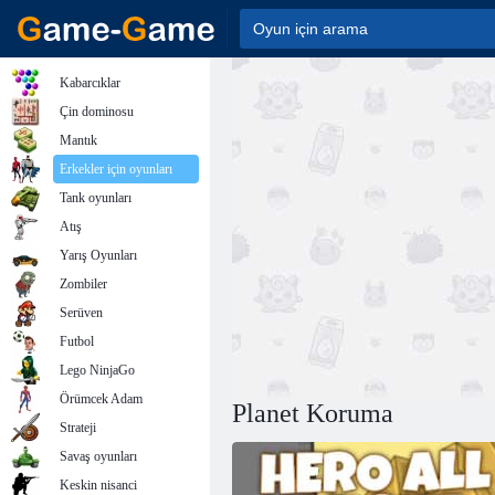
Kabarcıklar
Çin dominosu
Mantık
Erkekler için oyunları
Tank oyunları
Atış
Yarış Oyunları
Zombiler
Serüven
Futbol
Lego NinjaGo
Örümcek Adam
Planet Koruma
Strateji
Savaş oyunları
Keskin nisanci