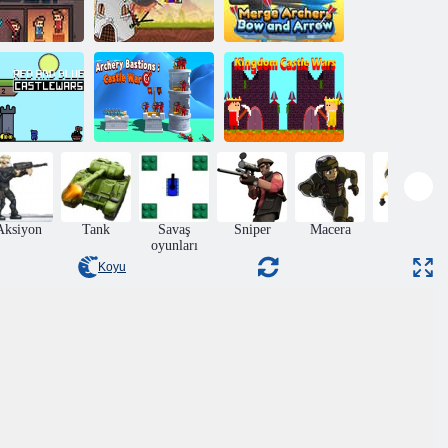
Okçuların Yay
le Savaşları
Castle Blaster
ve Oklarını
Modern
2D!
Birleştir
Okçuluk
rmızı ve Mavi
Tabyaları: Kale
Krallık Kalesi
le Savaşları
Savaşı
Savaşları
Aksiyon
Tank
Savaş
Sniper
Macera
Beceri
oyunları
Koyu