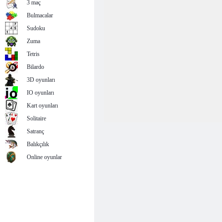
3 maç
Bulmacalar
Sudoku
Zuma
Tetris
Bilardo
3D oyunları
IO oyunları
Kart oyunları
Solitaire
Satranç
Balıkçılık
Online oyunlar