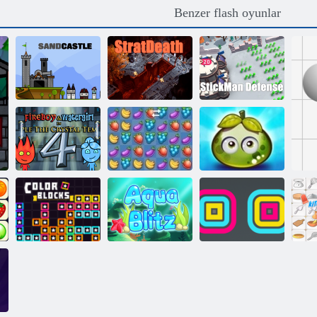
Benzer flash oyunlar
Çöp Adam
Kum Kalesi
Strateath
Savunması
Macera sulu
Ateş ve Su 4
Fruit Crush
meyveler
Renkli bloklar
Aqua Blitz
Kare Yığınlama