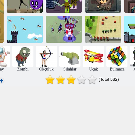
War of Castle:
Rush royale ve
Ka
Kılıç ustası
Kale Savunması
Sürükle ve Bırak
Maç Adamının
Kı
Kuş Avcısı
Savaşı
Okçu Kalesi
Ka
ay
Zombi
Okçuluk
Silahlar
Uçak
Bulmaca
(Total 582)