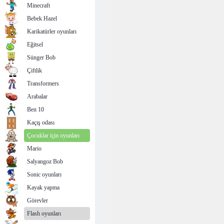
Minecraft
Bebek Hazel
Karikatürler oyunları
Eğitsel
Sünger Bob
Çiftlik
Transformers
Arabalar
Ben 10
Kaçış odası
Çocuklar için oyunları
Mario
Salyangoz Bob
Sonic oyunları
Kayak yapma
Görevler
Flash oyunları