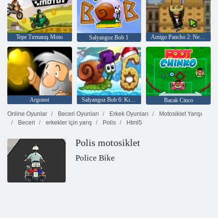
Tepe Tırmanış Moto
Amigo Pancho 2: New York Partisi
Salyangoz Bob 1
Argonot
Salyangoz Bob 6: Kış Hikayesi
Bacak Cinco
Online Oyunlar
Beceri Oyunları
Erkek Oyunları
Motosiklet Yarışı
Beceri
erkekler için yarış
Polis
Html5
Polis motosiklet
Police Bike