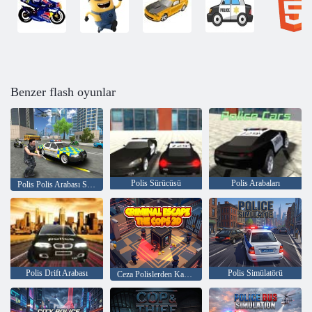
Benzer flash oyunlar
Polis Sürücüsü
Polis Arabaları
Polis Polis Arabası Simülatörü Şehir Görevleri
Polis Drift Arabası
Polis Simülatörü
Ceza Polislerden Kaçış 3D