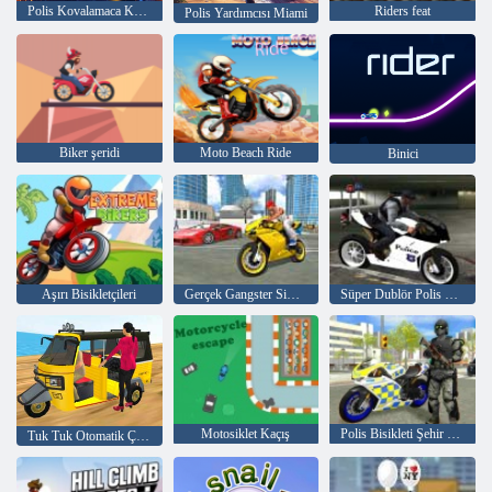
Polis Kovalamaca Koşusu
Riders feat
Polis Yardımcısı Miami
Biker şeridi
Moto Beach Ride
Binici
Aşırı Bisikletçileri
Gerçek Gangster Simülatörü Büyük Şehir
Süper Dublör Polis Bisiklet Simülatörü 3D
Motosiklet Kaçış
Polis Bisikleti Şehir Simülatörü
Tuk Tuk Otomatik Çekçek 2020