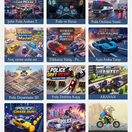
Şehir Polis Arabası Takibi
Polis ve Hırsız
Polis Otobüsü Simülasyonu
Araç sürme araba ustası
Dikkatsiz Sürüş - Polis Takibi
Aşırı Araba Yarışı
Polis Drift'ten Kaçış
ARANAN
Polis Departmanı 3D