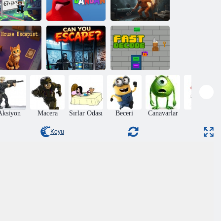
Obby: IQ
Hapishane
boratuvardan
Ustası: Kaçış
Kaçış
BanBan Bahçesi
Yolculuğu
tty Evi'nden
Hızlı Kod
Kaçan
Son 15 Dakika
Çözme
Aksiyon
Macera
Sırlar Odası
Beceri
Canavarlar
Noel
Koyu