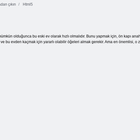
dan çıkın
Html5
Kabarcık
10x10 Bloklar
Kurabiye ezmesi
Ormanı
Maç
3
mümkün olduğunca bu eski ev olarak hızlı olmalıdır. Bunu yapmak için, ön kapı anah
ve bu evden kaçmak için yararlı olabilir öğeleri almak gerekir. Ama en önemlisi, o