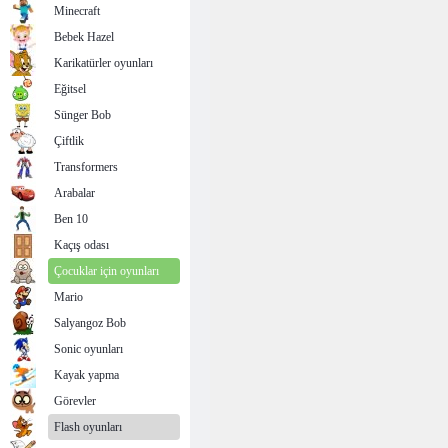
Minecraft
Bebek Hazel
Karikatürler oyunları
Eğitsel
Sünger Bob
Çiftlik
Transformers
Arabalar
Ben 10
Kaçış odası
Çocuklar için oyunları
Mario
Salyangoz Bob
Sonic oyunları
Kayak yapma
Görevler
Flash oyunları