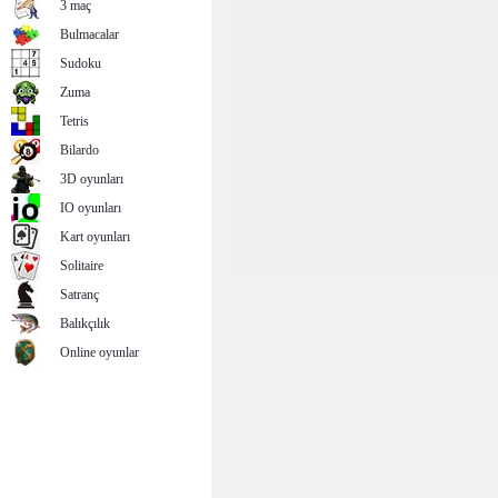
3 maç
Bulmacalar
Sudoku
Zuma
Tetris
Bilardo
3D oyunları
IO oyunları
Kart oyunları
Solitaire
Satranç
Balıkçılık
Online oyunlar