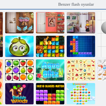
Benzer flash oyunlar
Romantik
Kuşlar Lio ve
Moda Sergisi
Riya Gitar
Mira'yı Bulun
Luna'yı Bul
Dersine Gidiyor
Macera sulu
Altın acele
meyveler
hazine avı
Tentrix
Kris-Mas
Onet Connect
Aqua Blitz
Mahjong