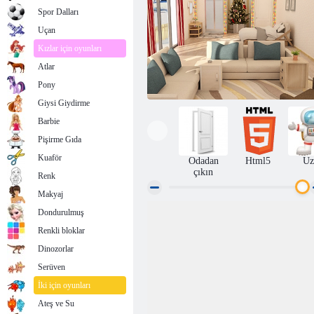
Spor Dalları
Uçan
Kızlar için oyunları
Atlar
Pony
Giysi Giydirme
Barbie
Pişirme Gıda
Kuaför
Odadan
Html5
Uz
çıkın
Renk
Makyaj
Dondurulmuş
Noel 5
Renkli bloklar
Dinozorlar
Serüven
İki için oyunları
Ateş ve Su