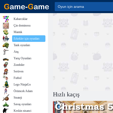
Kabarcıklar
Çin dominosu
Mantık
Erkekler için oyunları
Tank oyunları
Atış
Yarış Oyunları
Zombiler
Serüven
Futbol
Lego NinjaGo
Örümcek Adam
Hızlı kaçış
Strateji
Savaş oyunları
Keskin nisanci