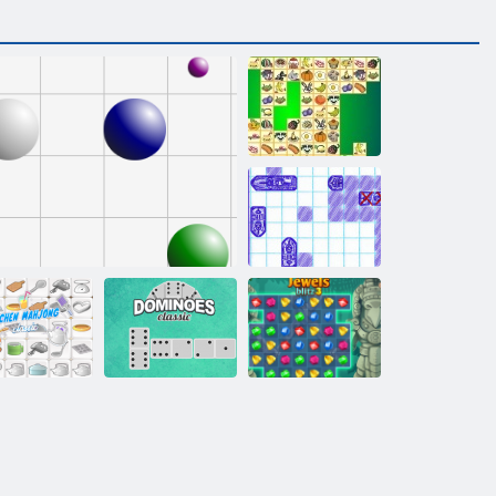
Kris Mahjong
Deniz Savaşı
Mutfak
Mücevher Blitz
Mahjong
Çizgi 98
Domino Klasik
3