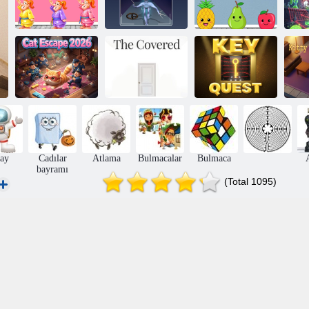
Şeker Bulmaca
Renkli Meyve
Odasından
Anormal İçerik
Odasından
La
Kaçış
Kaydı
Kaçış
Kedi Kaçışı
Ki
2026
Kapalı
Anahtar Görev
ay
Cadılar
Atlama
Bulmacalar
Bulmaca
bayramı
(Total 1095)