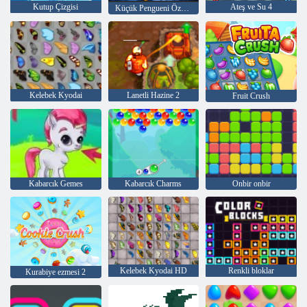
Kutup Çizgisi
Ateş ve Su 4
Küçük Pengueni Özgür Bırakın
Kelebek Kyodai
Lanetli Hazine 2
Fruit Crush
Kabarcık Gemes
Kabarcık Charms
Onbir onbir
Kelebek Kyodai HD
Renkli bloklar
Kurabiye ezmesi 2