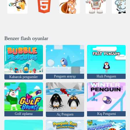
Benzer flash oyunlar
Penguen arayışı
Hızlı Penguen
Kabarcık penguenler
Golf zıplama
Kış Pengueni
Aç Penguen