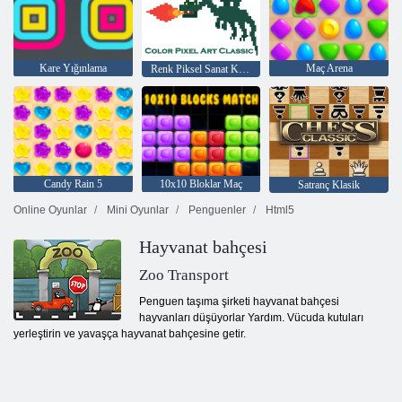
Kare Yığınlama
Maç Arena
Renk Piksel Sanat Klasik
Candy Rain 5
10x10 Bloklar Maç
Satranç Klasik
Online Oyunlar
Mini Oyunlar
Penguenler
Html5
Hayvanat bahçesi
Zoo Transport
Penguen taşıma şirketi hayvanat bahçesi
hayvanları düşüyorlar Yardım. Vücuda kutuları
yerleştirin ve yavaşça hayvanat bahçesine getir.