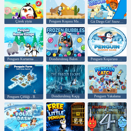
Çörek yiyin
Penguen Koşusu Macera Oyunu
Git Diego Git! Snowboard Kurtarma
Penguen Kurtarma Kaçış
Dondurulmuş Baloncuklar
Penguen Koşucusu Oyunu
Dondurulmuş Kaçış
Penguen Yakalama
Penguen Çiftliği - Buz Birleştirme