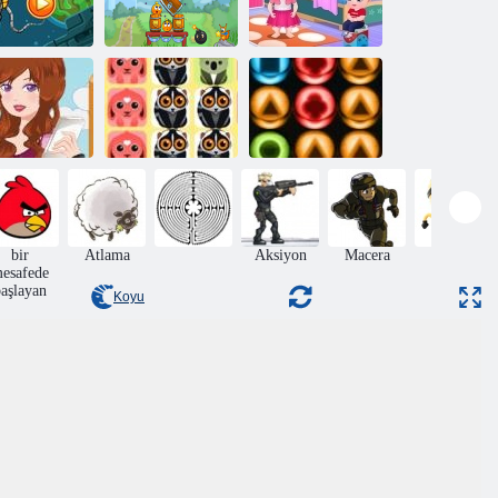
Bebek Hazel:
Turuncu
Kapak Portakal
anaokulunda bir
şluğu Kapat
Yolculuğu
gün
n Love WiFi
1010 Hayvan
Mermer Smash
bir
Atlama
Aksiyon
Macera
Beceri
esafede
aşlayan
Koyu