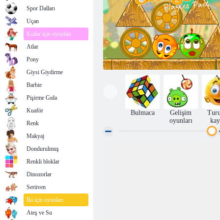
Spor Dalları
Uçan
Kızlar için oyunları
Atlar
Pony
Giysi Giydirme
Barbie
Pişirme Gıda
Kuaför
Bulmaca
Gelişim
Tur
oyunları
kay
Renk
Makyaj
Dondurulmuş
Cover Orange: Players Pack 1
Renkli bloklar
Dinozorlar
Serüven
İki için oyunları
Ateş ve Su