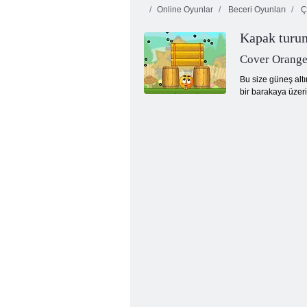
Online Oyunlar
Beceri Oyunları
Ç
Kapak turu
Cover Orange
Bu size güneş altı
bir barakaya üzeri
Kelime Arama Gizli Kelimeler