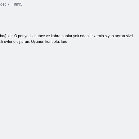
det
Html5
 bağlıdır. O periyodik bahçe ve kahramanlar yok edebilir zemin siyah açılan sivri
lı evler oluşturun. Oyunun kontrolü: fare.