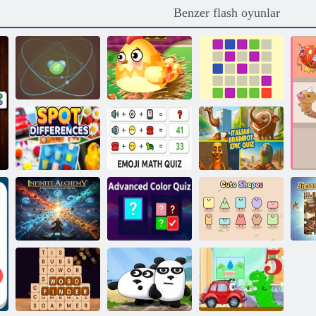
Benzer flash oyunlar
Çevrimiçi
Atom Çevrimiçi
Kelime Bağlantı
Nokta Yok
Emoji matematik
İtalyan Brainrot
Nokta farkı
sınavı
Epik Sınavı
Gelişmiş Renk
Yap
Sonsuz Simya
Testi
Sevimli Şekiller