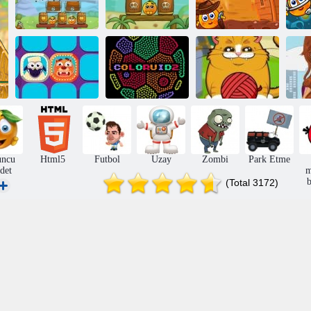
Kapak Orange:
Turuncu örtün.
Yolculuk
Yolculuk.
Kapak Turuncu
Şövalyeleri
Korsanlar
Vahşi Batı
Bo
Kapalı kutu
Coloruid 2
Oynak kedicik
I
uncu
Html5
Futbol
Uzay
Zombi
Park Etme
det
m
b
(Total 3172)