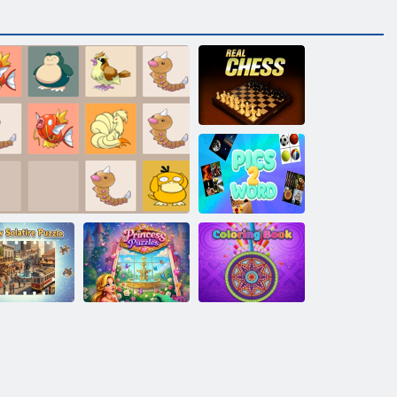
Gerçek satranç
Resimler 2
Kelime
boz Solitaire
Prenses Yapboz
Bulmaca
2084 Pokemon
Oyunları
Boyama kitabı