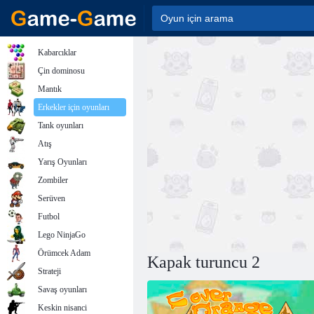
Kabarcıklar
Çin dominosu
Mantık
Erkekler için oyunları
Tank oyunları
Atış
Yarış Oyunları
Zombiler
Serüven
Futbol
Lego NinjaGo
Örümcek Adam
Kapak turuncu 2
Strateji
Savaş oyunları
Keskin nisanci