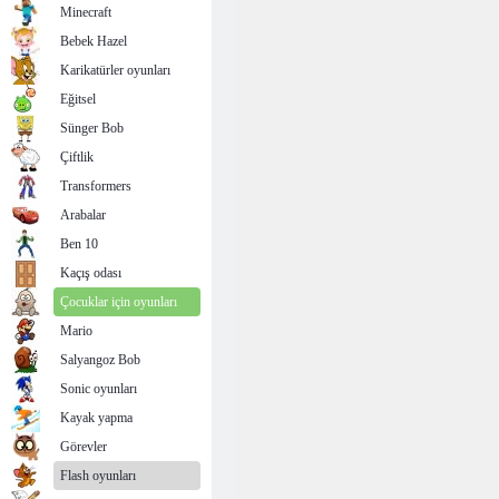
Minecraft
Bebek Hazel
Karikatürler oyunları
Eğitsel
Sünger Bob
Çiftlik
Transformers
Arabalar
Ben 10
Kaçış odası
Çocuklar için oyunları
Mario
Salyangoz Bob
Sonic oyunları
Kayak yapma
Görevler
Flash oyunları