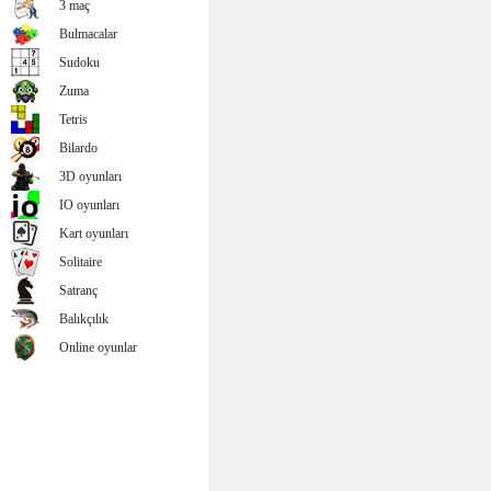
3 maç
Bulmacalar
Sudoku
Zuma
Tetris
Bilardo
3D oyunları
IO oyunları
Kart oyunları
Solitaire
Satranç
Balıkçılık
Online oyunlar