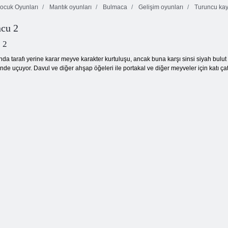
ocuk Oyunları
Mantık oyunları
Bulmaca
Gelişim oyunları
Turuncu kay
ncu 2
Kelime
Bulucular
3 Pandalar
Wheely 5
 2
nda tarafı yerine karar meyve karakter kurtuluşu, ancak buna karşı sinsi siyah bulut
nde uçuyor. Davul ve diğer ahşap öğeleri ile portakal ve diğer meyveler için katı çatı