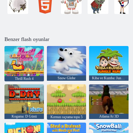
Benzer flash oyunlar
Snow Globe
Kiba ve Kumba: Jungle Run
Thrill Rush 4
Kogama: D Günü
Atlama At 3D
Kırmızı sıçrama topu 5