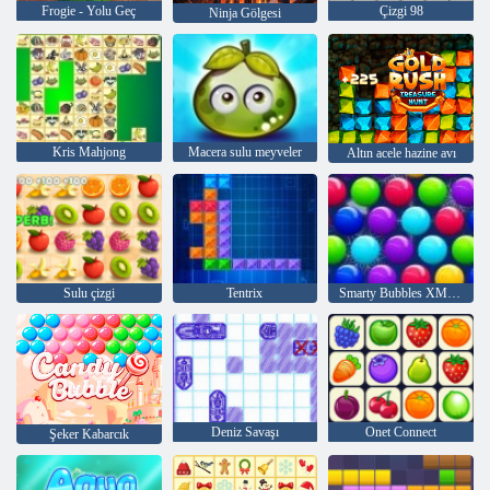
Frogie - Yolu Geç
Çizgi 98
Ninja Gölgesi
Kris Mahjong
Macera sulu meyveler
Altın acele hazine avı
Sulu çizgi
Tentrix
Smarty Bubbles XMas Sürümü
Deniz Savaşı
Onet Connect
Şeker Kabarcık