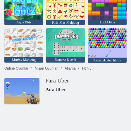
Aqua Blitz
11x11 blok
Kris-Mas Mahjong
Mutfak Mahjong
Domino Klasik
Kabarcık atıcı html5
Online Oyunlar
Nişan Oyunları
Atlama
Html5
Para Uber
Para Uber