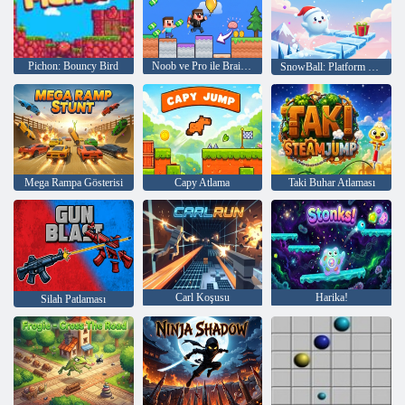
Pichon: Bouncy Bird
Noob ve Pro ile Brainrot'u çalın!
SnowBall: Platform Oyunu
Mega Rampa Gösterisi
Capy Atlama
Taki Buhar Atlaması
Carl Koşusu
Harika!
Silah Patlaması