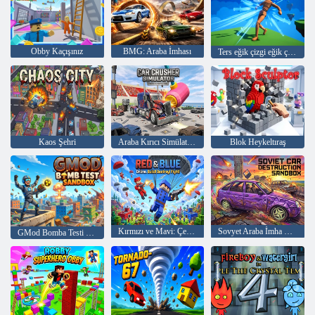
Obby Kaçışınız
BMG: Araba İmhası
Ters eğik çizgi eğik çizgi
Kaos Şehri
Araba Kırıcı Simülatörü
Blok Heykeltıraş
Kırmızı ve Mavi: Çevrimiçi. İnşa etmek! Tahrip etmek! Kavga!
Sovyet Araba İmha Sandbox'ı
GMod Bomba Testi sanal alanı