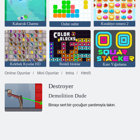
Kabarcık Charms
Kurabiye ezmesi 2
Onbir onbir
Kelebek Kyodai HD
Renkli bloklar
Kare Yığınlama
Online Oyunlar
Mini Oyunlar
Imha
Html5
Destroyer
Demolition Dude
Binayı sert bir çocuğun yardımıyla takın.