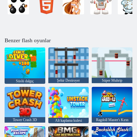
Benzer flash oyunlar
Şehir Destroyer
Süper Muhrip
Süslü dalgıç
Tower Crash 3D
Ragdoll Master'ı Kırın
Alt kaplama kulesi