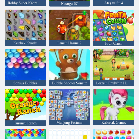
Robby Süper Kahraman Obby
Ateş ve Su 4
Kasırga-67
Kelebek Kyodai
Lanetli Hazine 2
Fruit Crush
Sonsuz Bubbles
Bubble Shooter Sonsuz
Lezzetli Emily'nin Home Sweet Home
Mahjong Fortuna
Kabarcık Gemes
Turuncu Ranch