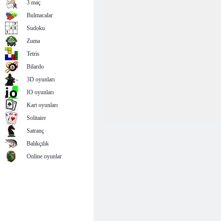
3 maç
Bulmacalar
Sudoku
Zuma
Tetris
Bilardo
3D oyunları
IO oyunları
Kart oyunları
Solitaire
Satranç
Balıkçılık
Online oyunlar