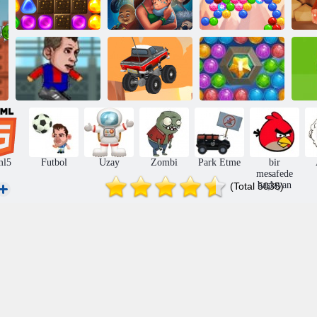
Lezzetli
Emily'nin
Candyland 2'ye
Umutlar ve
geri dön
Korkular
Kabarcık Ruh
Futbol Headz
Deniz Bubble
D
Cup 2
Sonsuz Kamyon
Shooter
ml5
Futbol
Uzay
Zombi
Park Etme
bir
mesafede
başlayan
(Total 5035)