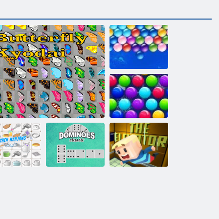
Sonsuz Bubbles
Smarty Bubbles
XMas Sürümü
Mutfak
Kogama
Mahjong
Kelebek Kyodai
Domino Klasik
Asansör