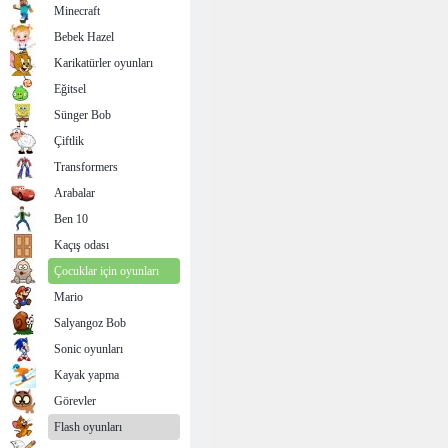
Minecraft
Bebek Hazel
Karikatürler oyunları
Eğitsel
Sünger Bob
Çiftlik
Transformers
Arabalar
Ben 10
Kaçış odası
Çocuklar için oyunları
Mario
Salyangoz Bob
Sonic oyunları
Kayak yapma
Görevler
Flash oyunları