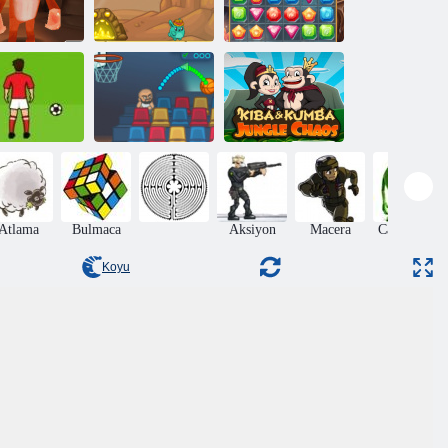
Yeti hissi
Minik Diggers
Hazine avı
ünya Kupası
Basket
Kiba ve Kumba:
Penaltı
Şampiyonları
Orman Kaosu
Atlama
Bulmaca
Aksiyon
Macera
Canavarlar
Koyu