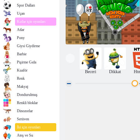
Spor Dalları
Uçan
Kızlar için oyunları
Atlar
Pony
Giysi Giydirme
Barbie
Pişirme Gıda
Kuaför
Beceri
Dikkat
Ht
Renk
Makyaj
Dondurulmuş
Amigo Pancho 2: New York Partisi
Renkli bloklar
Dinozorlar
Serüven
İki için oyunları
Ateş ve Su