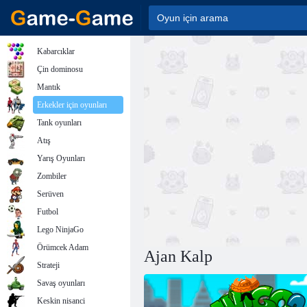
Kabarcıklar
Çin dominosu
Mantık
Erkekler için oyunları
Tank oyunları
Atış
Yarış Oyunları
Zombiler
Serüven
Futbol
Lego NinjaGo
Örümcek Adam
Ajan Kalp
Strateji
Savaş oyunları
Keskin nisanci