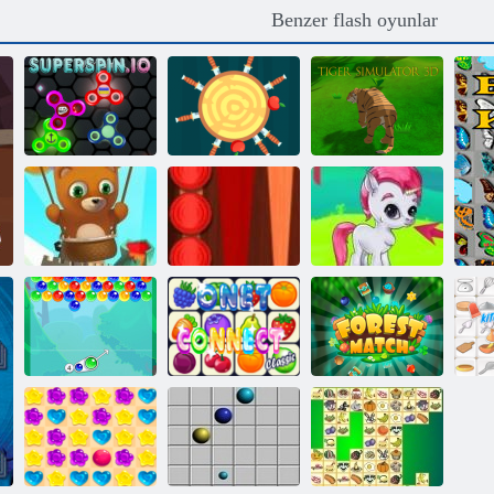
Benzer flash oyunlar
Tiger Simulator
Superspin. io
Bıçak Hit Online
3D
Bubble Shooter
Tavla Klasik
Sonsuz
Klasik
Kabarcık Gemes
Kabarcık
Charms
Onet Connect
Orman maçı