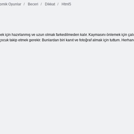
omik Oyunlar
Beceri
Dikkat
Html5
Candy Rain 5
Çizgi 98
Kris Mahjong
ek için hazırlanmış ve uzun olmak farkedilmeden kalır. Kaymasını önlemek için çalış
 çocuk takip etmek gerekir. Bunlardan biri kanıt ve fotoğraf almak için tuttum. Her