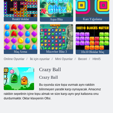
Renkli bloklar
Kare Yığınlama
Aqua Blitz
Maç Arena
Mücevher Blitz 3
10x10 Bloklar Maç
Online Oyunlar
İki için oyunlar
Mini Oyunlar
Beceri
Html5
Crazy Ball
Crazy Ball
Bu oyunda size topa vurmak aynı rakibin
bilinmeyen yaratık karşı oynayacak. Amacınız
rakibin sepetinin içine topu almak ve size karşı aynı şeyi kafasına onu
durdurmaktır. Oklar klavyenin Ofisi.