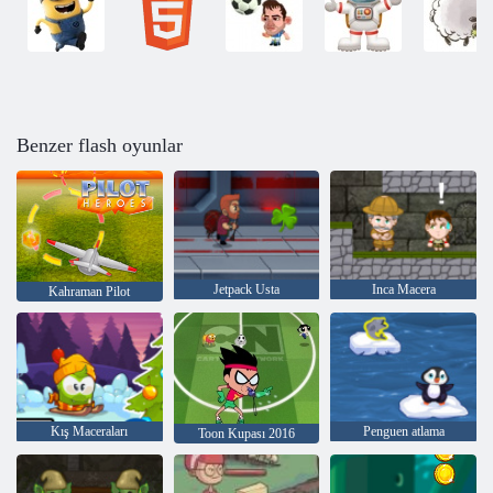
Benzer flash oyunlar
Jetpack Usta
Inca Macera
Kahraman Pilot
Kış Maceraları
Penguen atlama
Toon Kupası 2016