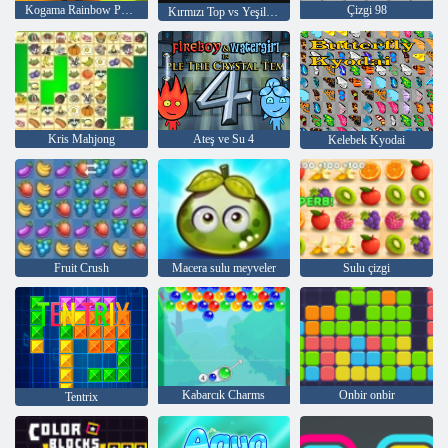
Kogama Rainbow Parkour
Çizgi 98
Kırmızı Top vs Yeşil Kral
Kris Mahjong
Ateş ve Su 4
Kelebek Kyodai
Fruit Crush
Macera sulu meyveler
Sulu çizgi
Kabarcık Charms
Onbir onbir
Tentrix