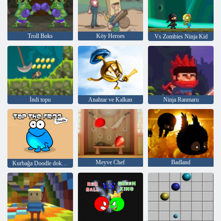
Troll Boks
Köy Heroes
Vs Zombies Ninja Kid
İndi topu
Anahtar ve Kalkan
Ninja Ranmaru
Meyve Chef
Badland
Kurbağa Doodle dokunun