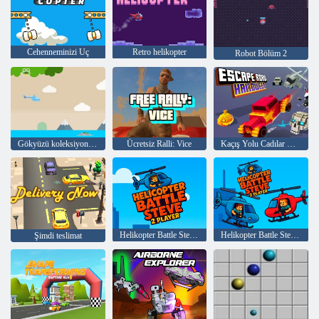
Cehenneminizi Uç
Retro helikopter
Robot Bölüm 2
Gökyüzü koleksiyoncuları
Ücretsiz Ralli: Vice
Kaçış Yolu Cadılar Bayramı
Helikopter Battle Steve 2 Oyuncu
Helikopter Battle Steve 2 Oyuncu
Şimdi teslimat