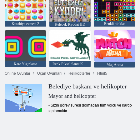
Kurabiye ezmesi 2
Renkli bloklar
Kelebek Kyodai HD
Kare Yığınlama
Renk Piksel Sanat Klasik
Maç Arena
Online Oyunlar
Uçan Oyunları
Helikopterler
Html5
Belediye başkanı ve helikopter
Mayor and helicopter
- Sizin görev süresi dolmadan tüm yolcu ve kargo
toplamaktır.