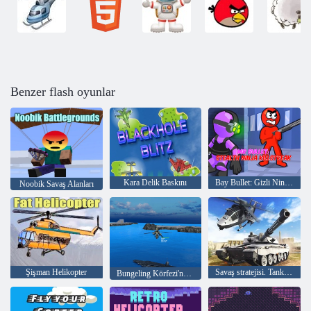
Benzer flash oyunlar
Kara Delik Baskını
Bay Bullet: Gizli Ninja Katliamı
Noobik Savaş Alanları
Şişman Helikopter
Savaş stratejisi. Tanklar ve helikopterler
Bungeling Körfezi'ne Baskın 3D