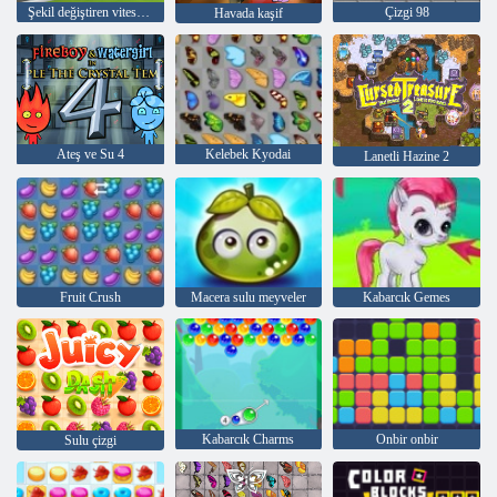
Şekil değiştiren vites değiştirme koşusu
Çizgi 98
Havada kaşif
Ateş ve Su 4
Kelebek Kyodai
Lanetli Hazine 2
Fruit Crush
Macera sulu meyveler
Kabarcık Gemes
Kabarcık Charms
Onbir onbir
Sulu çizgi