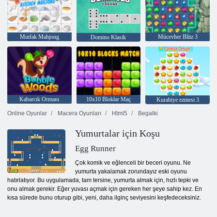
Mutfak Mahjong
Mücevher Blitz 3
Domino Klasik
Kabarcık Ormanı
10x10 Bloklar Maç
Kurabiye ezmesi 3
Online Oyunlar
Macera Oyunları
Html5
Begalki
Yumurtalar için Koşu
Egg Runner
Çok komik ve eğlenceli bir beceri oyunu. Ne
yumurta yakalamak zorundayız eski oyunu
hatırlatıyor. Bu uygulamada, tam tersine, yumurta almak için, hızlı tepki ve
onu almak gerekir. Eğer yuvası açmak için gereken her şeye sahip kez. En
kısa sürede bunu oturup gibi, yeni, daha ilginç seviyesini keşfedeceksiniz.