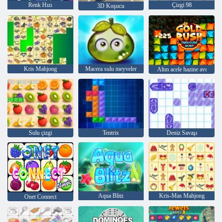
Renk Hızı
Çizgi 98
3D Koşucu
Kris Mahjong
Macera sulu meyveler
Altın acele hazine avı
Sulu çizgi
Tentrix
Deniz Savaşı
Aqua Blitz
Kris-Mas Mahjong
Onet Connect