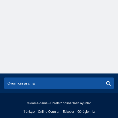
© game-game - Ücretsiz online flash oyunlar
English
Türkçe
Online Oyunlar
Etiketler
Görüşleriniz