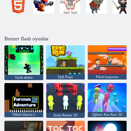
Benzer flash oyunlar
Epik Koşu
Piksel koşucusu
Siyah atlama
Öfkeli Macera 2
Eğlence Run Race 3D
İnsan Runner 3D