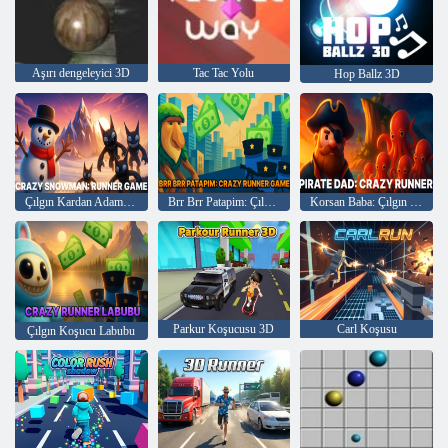
Aşırı dengeleyici 3D
Tac Tac Yolu
Hop Ballz 3D
Çılgın Kardan Adam: Koşucu Oyunu
Brr Brr Patapim: Çılgın Koşucu Oyunu
Korsan Baba: Çılgın Koşucu
Parkur Koşucusu 3D
Carl Koşusu
Çılgın Koşucu Labubu