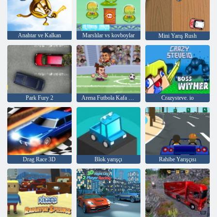
Anahtar ve Kalkan
Marslılar vs kovboylar
Mini Yarış Rush
Park Fury 2
Arena Futbola Kafa Bütün Yıldızlar
Crazysteve. io
Drag Race 3D
Blok yarışçı
Rahibe Yarışçısı