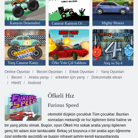
Kamyon Denemeleri
Mighty Motors
Canavar Kamyon Orman Teslimi
Yarış Canavar Kamyonları
Öfke Yolu Çöl Saldırısı
Ateş ve Su 4
Online Oyunlar
Beceri Oyunları
Erkek Oyunları
Yarış Oyunları
Beceri
Araba yarışı
erkekler için yarış
Dokunmatik ekran
Html5
Android
Öfkeli Hız
Furious Speed
otomobil düşkün çocukluk Tüm çocuklar. Bazıları
sonradan mekaniği ve hız ilgilenen birisi haline ve
bir yarış pilotu olmak. Bugün, oyun Öfkeli Hız sokak araba yarışı ilgilenen
genç bir adam size tanıtacaktır. Birkaç yıl boyunca o bir araba aşırı öğrenme
özel pistlerde geçirdiği ve bugün nihayet şehrin kendi karayollarında