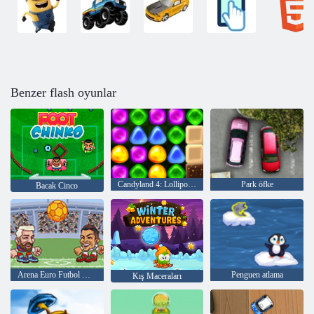
Benzer flash oyunlar
Candyland 4: Lollipop Bahçesi
Park öfke
Bacak Cinco
Arena Euro Futbol Heads
Penguen atlama
Kış Maceraları