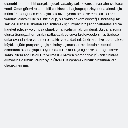
otomobillerinden biri gerçekleşecek yasadışı sokak yarışları yer almaya karar
verdi. Onun görevi rekabet bitiş noktasına başlangıç ​​pozisyonuna almak için
mümkün olduğunca çabuk yüksek hızda yolda acele ve etmektir. Bu ona
yardımcı olacaktır ile biz. hızla alıp, biz yolda devam edeceğiz. herhangi bir
şekilde arabalar sıradan sen sollamak için ihtiyacınız şehrin vatandaşları, ve
hareket edecek yolumuza olarak onları çalıştırmak için değil. Bu daha sonra
olursa Sonuçta, hem araba patlayacak ve yuvarlak kaybedersiniz. Sadece
onlar oyunda size yardımcı olacaktır yolda dağınık farklı ikramiye toplamak ve
büyük ölçüde parçanın geçişini kolaylaştıracaktır. makinesinin kontrol
ekranında oklarla yapılır. Oyun Öfkeli Hız oldukça ilginç ve serin grafiklere
sahip. sitemizde Öfkeli Hız Açılması kükreyen motorları ve yüksek hızlarda
dünyasına dalmak. Ve biz oyun Öfkeli Hız oynamak büyük bir zaman var
olacaktır eminiz.