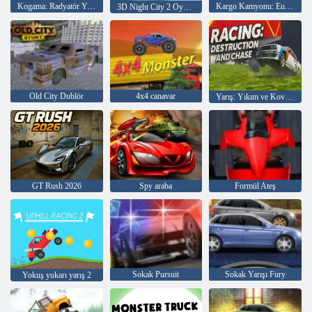
Kogama: Radyatör Yayları
Kargo Kamyonu: Euro Amerikan Turu
3D Night City 2 Oyuncu Yarışı
Old City Dublör
4x4 canavar
Yarış: Yıkım ve Kovalamaca
GT Rush 2026
Spy araba
Formül Ateş
Sokak Pursuit
Sokak Yarışı Fury
Yokuş yukarı yarış 2