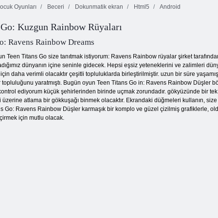
ocuk Oyunları
Beceri
Dokunmatik ekran
Html5
Android
s Go: Kuzgun Rainbow Rüyaları
Hayvanat
Bahçe masalları
Bahçesi Boom
Şeker maç!
Go: Ravens Rainbow Dreams
un Teen Titans Go size tanıtmak istiyorum: Ravens Rainbow rüyalar şirket tarafından
ığımız dünyanın içine seninle gidecek. Hepsi eşsiz yeteneklerini ve zalimleri dünyay
çin daha verimli olacaktır çeşitli topluluklarda birleştirilmiştir. uzun bir süre yaşam
 topluluğunu yaratmıştı. Bugün oyun Teen Titans Go in: Ravens Rainbow Düşler böy
kontrol ediyorum küçük şehirlerinden birinde uçmak zorundadır. gökyüzünde bir tek
üzerine atlama bir gökkuşağı binmek olacaktır. Ekrandaki düğmeleri kullanın, size b
 Go: Ravens Rainbow Düşler karmaşık bir komplo ve güzel çizilmiş grafiklerle, old
rmek için mutlu olacak.