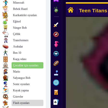
Minecraft
Bebek Hazel
Karikatürler oyunları
Eğitsel
Sünger Bob
Çiftlik
Transformers
Arabalar
Ben 10
Kaçış odası
Çocuklar için oyunları
Mario
Salyangoz Bob
Sonic oyunları
Kayak yapma
Görevler
Flash oyunları