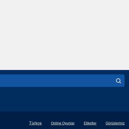
English
Türkçe
Online Oyunlar
Etiketler
Görüşleriniz