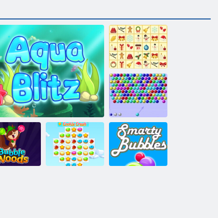
Kris-Mas
Mahjong
Kabarcık atıcı
html5
Kabarcık
Kurabiye ezmesi
Akıllı
Ormanı
Aqua Blitz
3
Baloncuklar