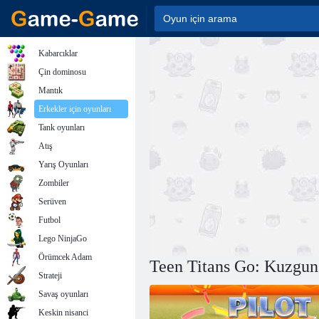
Kabarcıklar
Çin dominosu
Mantık
Erkekler için oyunları
Tank oyunları
Atış
Yarış Oyunları
Zombiler
Serüven
Futbol
Lego NinjaGo
Örümcek Adam
Teen Titans Go: Kuzgun
Strateji
Savaş oyunları
Keskin nisanci