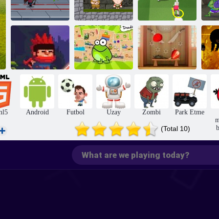
Toon Kupası
Jetpack Usta
Inca Macera
2016
Kurbağa Doodle
Ninja Ranmaru
dokunun
Meyve Chef
ml5
Android
Futbol
Uzay
Zombi
Park Etme
m
b
(Total 10)