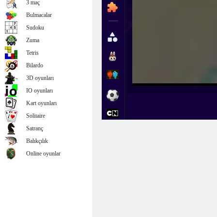
3 maç
Bulmacalar
Sudoku
Zuma
Tetris
Bilardo
3D oyunları
IO oyunları
Kart oyunları
Solitaire
Satranç
Balıkçılık
Online oyunlar