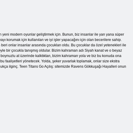
 yeni modern oyunlar geliştirmek için. Bunun, biz insanlar ile yan yana süper
ı korumak için kullanılan ve iyi işler yapacağını için olan becerilere sahip.
ış beri onlar insanlar arasında çocukları oldu. Bu çocuklar da özel yetenekleri ile
le bir çocukla tanışmış oldular. Bizim kahraman adı Siyah kanat ve o beyaz
 boynuzlu at üzerinde kalktıktan, bizim kahraman yola ve biz bu konuda ona
u faaliyetleri yönetecek. Yolda, şeker yuvarlak toplamak, onlar size ekstra
ukça ilginç. Teen Titans Go Açılış: sitemizde Ravens Gökkuşağı Hayalleri onun