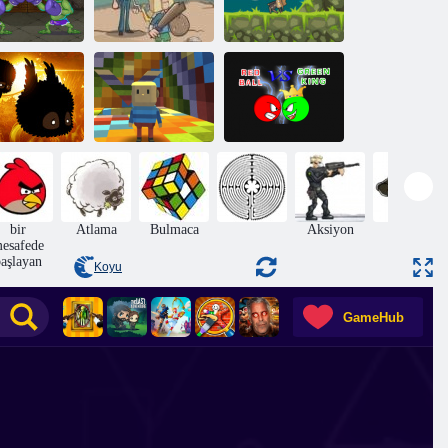
Troll Boks
Köy Heroes
İndi topu
Kogama
Rainbow
Kırmızı Top vs
Badland
Parkour
Yeşil Kral
bir
Atlama
Bulmaca
Aksiyon
Macera
esafede
aşlayan
Koyu