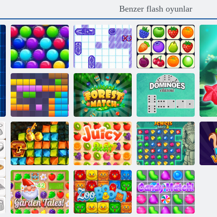
Benzer flash oyunlar
Smarty Bubbles
XMas Sürümü
Deniz Savaşı
Onet Connect
11x11 blok
Orman maçı
Domino Klasik
Altın acele
Mücevher Blitz
hazine avı
Sulu çizgi
3