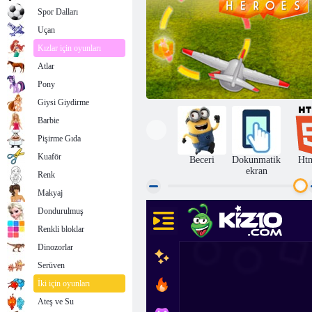
Spor Dalları
Uçan
Kızlar için oyunları
Atlar
Pony
Giysi Giydirme
Barbie
Pişirme Gıda
Kuaför
Beceri
Dokunmatik
Ht
ekran
Renk
Makyaj
Dondurulmuş
Kahraman Pilot
Renkli bloklar
Dinozorlar
Serüven
İki için oyunları
Ateş ve Su