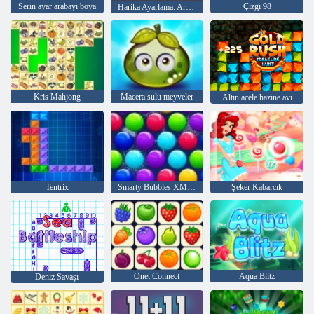
Serin ayar arabayı boya
Çizgi 98
Harika Ayarlama: Arabayı Boya
Kris Mahjong
Macera sulu meyveler
Altın acele hazine avı
Tentrix
Smarty Bubbles XMas Sürümü
Şeker Kabarcık
Onet Connect
Aqua Blitz
Deniz Savaşı