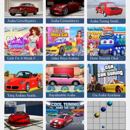
Araba Görselleştirici Klasikleri
Araba Görüntüleyici
Araba Tuning Simülatörü
Girls Fix It Müzik Festivali Getaway Van
Julies Rüya Arabası
Derin Temizlik Okul Otobüsü
Hayalimdeki Araba Makyajım
Gta Araba Ayarlama
Yarış Arabası Ayarlama Değiştir