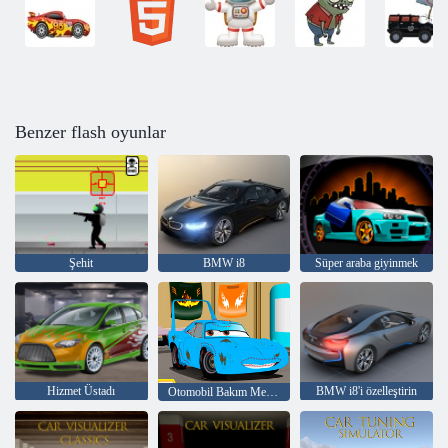
Benzer flash oyunlar
Şehit
BMW i8
Süper araba giyinmek
Hizmet Üstadı
BMW i8'i özelleştirin
Otomobil Bakım Merkezi