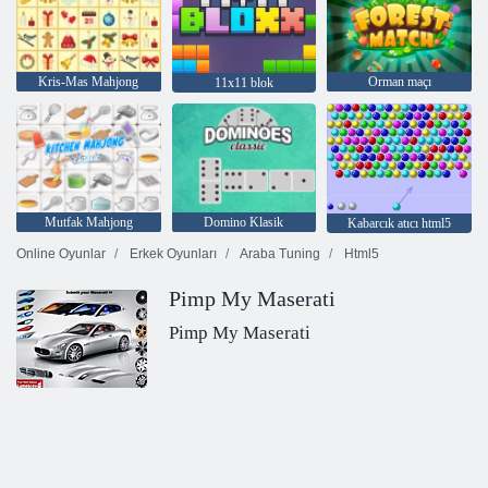
Kris-Mas Mahjong
Orman maçı
11x11 blok
Mutfak Mahjong
Domino Klasik
Kabarcık atıcı html5
Online Oyunlar
Erkek Oyunları
Araba Tuning
Html5
Pimp My Maserati
Pimp My Maserati