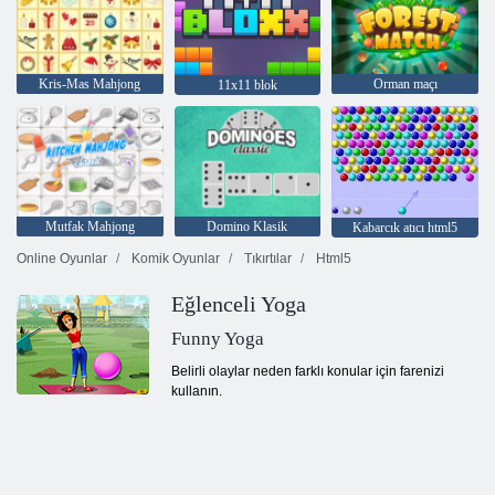
Kris-Mas Mahjong
Orman maçı
11x11 blok
Mutfak Mahjong
Domino Klasik
Kabarcık atıcı html5
Online Oyunlar
Komik Oyunlar
Tıkırtılar
Html5
Eğlenceli Yoga
Funny Yoga
Belirli olaylar neden farklı konular için farenizi
kullanın.