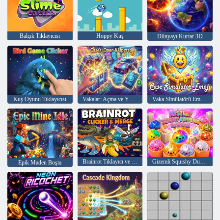
Balçık Tıklayıcısı
Hoppy Kuş
Dünyayı Kurtar 3D
Kuş Oyunu Tıklayıcısı
Vakalar: Açma ve Yükseltme
Vaka Simülatörü Emojisi
Brainrot Tıklayıcı ve Birleştirme
Gizemli Squishy Dumpling Kör Kutu
Epik Maden Boşta