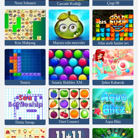
Neon Sekmesi
Çizgi 98
Cascade Krallığı
Kris Mahjong
Macera sulu meyveler
Altın acele hazine avı
Tentrix
Smarty Bubbles XMas Sürümü
Şeker Kabarcık
Onet Connect
Aqua Blitz
Deniz Savaşı