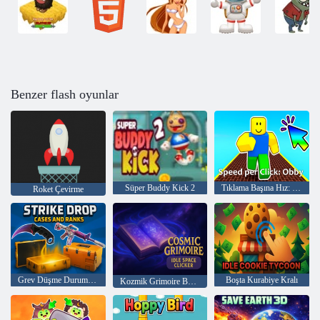
Benzer flash oyunlar
Süper Buddy Kick 2
Tıklama Başına Hız: Obby
Roket Çevirme
Grev Düşme Durumları ve Rütbeler
Boşta Kurabiye Kralı
Kozmik Grimoire Boşta Uzay Tıklayıcısı