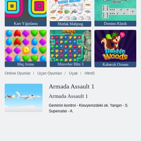
Kare Yığınlama
Domino Klasik
Mutfak Mahjong
Maç Arena
Mücevher Blitz 3
Kabarcık Ormanı
Online Oyunlar
Uçan Oyunları
Uçak
Html5
Armada Assault 1
Armada Assault 1
Geminin kontrol - Klavyenizdeki ok. Yangın - S.
Superudar - A.