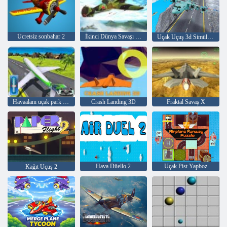
Ücretsiz sonbahar 2
İkinci Dünya Savaşı Hava Köpekleri
Uçak Uçuş 3d Simülatörü
Havaalanı uçak park yeri
Crash Landing 3D
Fraktal Savaş X
Hava Düello 2
Uçak Pist Yapboz
Kağıt Uçuş 2