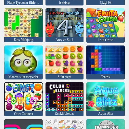
Plane Tycoon'u Birleştir
Çizgi 98
İt dalaşı
Kris Mahjong
Ateş ve Su 4
Fruit Crush
Macera sulu meyveler
Sulu çizgi
Tentrix
Renkli bloklar
Aqua Blitz
Onet Connect