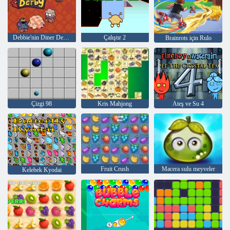
Debbie'nin Diner Derbisi
Çalıştır 2
Brainrots için Rulo
Çizgi 98
Kris Mahjong
Ateş ve Su 4
Fruit Crush
Macera sulu meyveler
Kelebek Kyodai