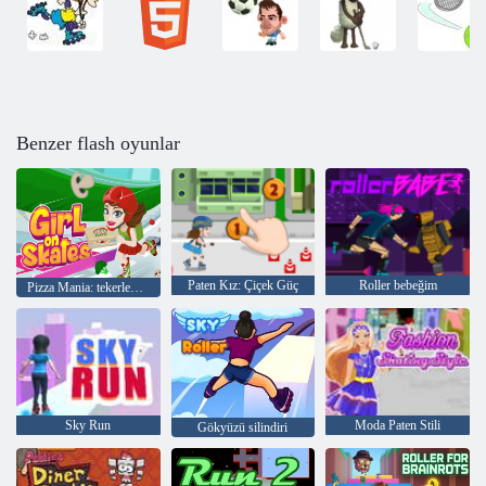
Benzer flash oyunlar
Paten Kız: Çiçek Güç
Roller bebeğim
Pizza Mania: tekerlekli patenler üzerinde bir kız
Sky Run
Moda Paten Stili
Gökyüzü silindiri