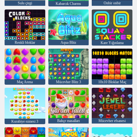
Sulu çizgi
Onbir onbir
Kabarcık Charms
Renkli bloklar
Aqua Blitz
Kare Yığınlama
Maç Arena
Mücevher Blitz 3
10x10 Bloklar Maç
Bahçe masalları
Mücevher efsanesi
Kurabiye ezmesi 3