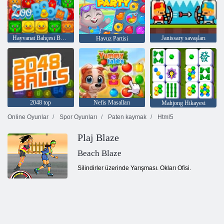
Hayvanat Bahçesi Boom
Janissary savaşları
Havuz Partisi
2048 top
Nefis Masalları
Mahjong Hikayesi
Online Oyunlar
Spor Oyunları
Paten kaymak
Html5
Plaj Blaze
Beach Blaze
Silindirler üzerinde Yarışması. Okları Ofisi.