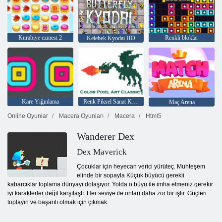
Kurabiye ezmesi 2
Renkli bloklar
Kelebek Kyodai HD
Kare Yığınlama
Renk Piksel Sanat Klasik
Maç Arena
Online Oyunlar
Macera Oyunları
Macera
Html5
Wanderer Dex
Dex Maverick
Çocuklar için heyecan verici yürüteç. Muhteşem
elinde bir sopayla Küçük büyücü gerekli
kabarcıklar toplama dünyayı dolaşıyor. Yolda o büyü ile imha etmeniz gerekir
iyi karakterler değil karşılaştı. Her seviye ile onları daha zor bir iştir. Güçleri
toplayın ve başarılı olmak için çıkmak.