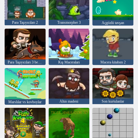
Para Taşıyıcıları 2
Transmorpher 3
Açgözlü tavşan
Para Taşıyıcıları 3 bekçi görevi
Kış Maceraları
Macera kitabım 2
Altın madeni
Son kurtulanlar
Marslılar vs kovboylar