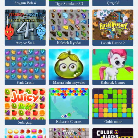
Soygun Bob 4
Çizgi 98
Tiger Simulator 3D
Ateş ve Su 4
Kelebek Kyodai
Lanetli Hazine 2
Fruit Crush
Macera sulu meyveler
Kabarcık Gemes
Kabarcık Charms
Onbir onbir
Sulu çizgi