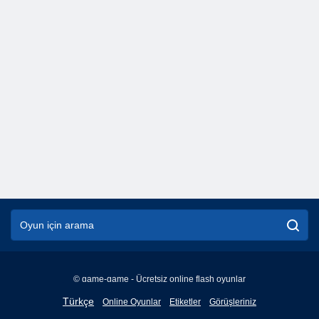
© game-game - Ücretsiz online flash oyunlar
English
Türkçe
Online Oyunlar
Etiketler
Görüşleriniz