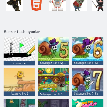
Benzer flash oyunlar
Salyangoz Bob 5 Aşk Hikayesi
Salyangoz Bob 6: Kış Hikayesi
Oyna çizin
Adam ve Eve 2
Salyangoz Bob 7: Fantezi Hikayesi
Salyangoz Bob 8: Ada Hikayesi